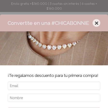
Envío gratis +$160.000 | 3 cuotas sin interés | 6 cuotas +
$160.000
×
Convertite en una #CHICABONNIE
Error - 404
La página que estás buscando no existe.
¡Te regalamos descuento para tu primera compra!
Quizás te interesen los siguientes productos.