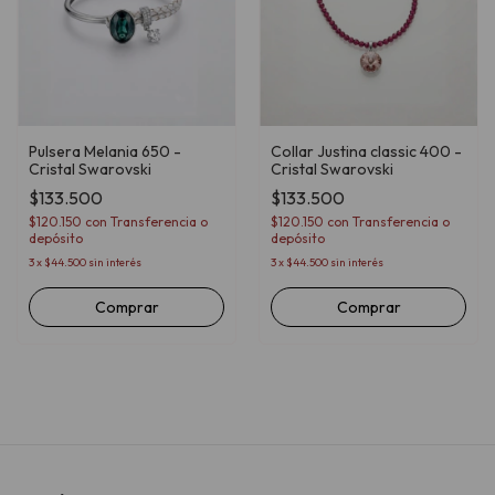
Pulsera Melania 650 -
Collar Justina classic 400 -
Cristal Swarovski
Cristal Swarovski
$133.500
$133.500
$120.150
con
Transferencia o
$120.150
con
Transferencia o
depósito
depósito
3
x
$44.500
sin interés
3
x
$44.500
sin interés
Comprar
Comprar