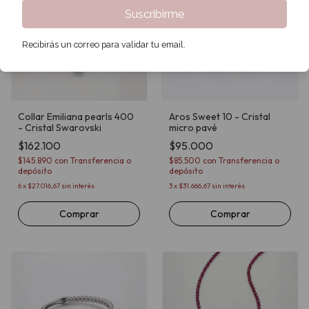
Suscribirme
Recibirás un correo para validar tu email.
Collar Emiliana pearls 400
Aros Sweet 10 - Cristal
- Cristal Swarovski
micro pavé
$162.100
$95.000
$145.890
con
Transferencia o
$85.500
con
Transferencia o
depósito
depósito
6
x
$27.016,67
sin interés
3
x
$31.666,67
sin interés
Comprar
Comprar