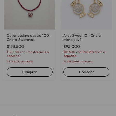
Collar Justina classic 400 -
Aros Sweet 10 - Cristal
Cristal Swarovski
micro pavé
$133.500
$95.000
$120.150
con
Transferencia o
$85.500
con
Transferencia o
depósito
depósito
3
x
$44.500
sin interés
3
x
$31.666,67
sin interés
Comprar
Comprar