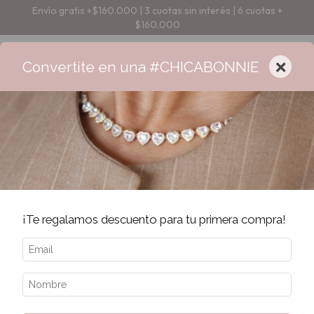
Envío gratis +$160.000 | 3 cuotas sin interés | 6 cuotas +
$160.000
×
Convertite en una #CHICABONNIE
Error - 404
La página que estás buscando no existe.
¡Te regalamos descuento para tu primera compra!
Quizás te interesen los siguientes productos.