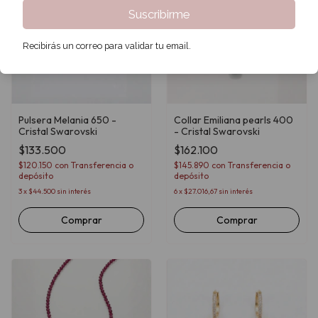
Suscribirme
Recibirás un correo para validar tu email.
Pulsera Melania 650 -
Collar Emiliana pearls 400
Cristal Swarovski
- Cristal Swarovski
$133.500
$162.100
$120.150
con
Transferencia o
$145.890
con
Transferencia o
depósito
depósito
3
x
$44.500
sin interés
6
x
$27.016,67
sin interés
Comprar
Comprar