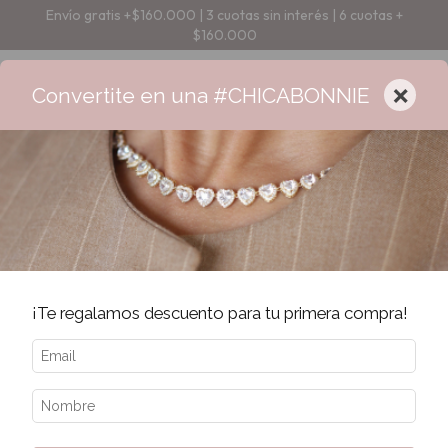
Envío gratis +$160.000 | 3 cuotas sin interés | 6 cuotas +
$160.000
×
Convertite en una #CHICABONNIE
Inicio
/
PRODUCTOS
/
Aros
/
Varios
Varios
¡Te regalamos descuento para tu primera compra!
Filtrar
Ordenar