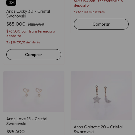
$120.150
con
Transferencia o
-
30
%
depósito
Aros Lucky 30 - Cristal
3
x
$44.500
sin interés
Swarovski
$85.000
Comprar
$122.000
$76.500
con
Transferencia o
depósito
3
x
$28.333,33
sin interés
Comprar
Aros Love 15 - Cristal
Swarovski
Aros Galactic 20 - Cristal
$95.400
Swarovski