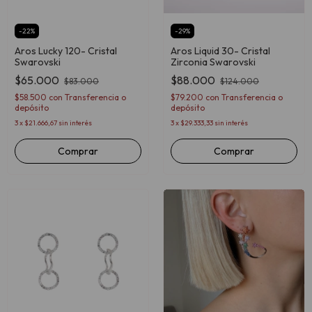
-
22
%
-
29
%
Aros Lucky 120- Cristal
Aros Liquid 30- Cristal
Swarovski
Zirconia Swarovski
$65.000
$88.000
$83.000
$124.000
$58.500
con
Transferencia o
$79.200
con
Transferencia o
depósito
depósito
3
x
$21.666,67
sin interés
3
x
$29.333,33
sin interés