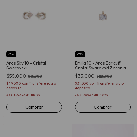
-
36
%
-
72
%
Aros Sky 10 - Cristal
Emilia 10 - Aros Ear cuff
Swarovski
Cristal Swarovski Zirconia
$55.000
$35.000
$85.900
$125.900
$49.500
con
Transferencia o
$31.500
con
Transferencia o
depósito
depósito
3
x
$18.333,33
sin interés
3
x
$11.666,67
sin interés
Comprar
Comprar