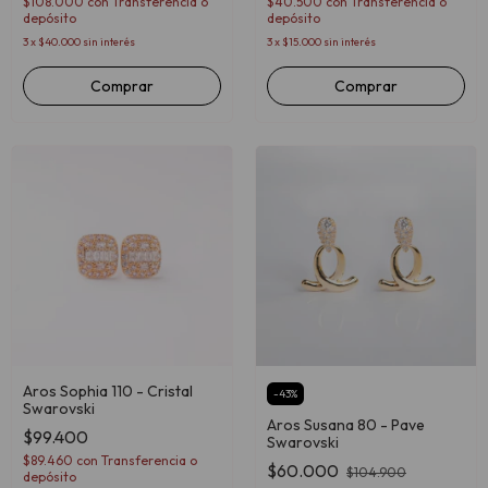
$108.000
con
Transferencia o
$40.500
con
Transferencia o
depósito
depósito
3
x
$40.000
sin interés
3
x
$15.000
sin interés
Aros Sophia 110 - Cristal
-
43
%
Swarovski
Aros Susana 80 - Pave
$99.400
Swarovski
$89.460
con
Transferencia o
$60.000
$104.900
depósito