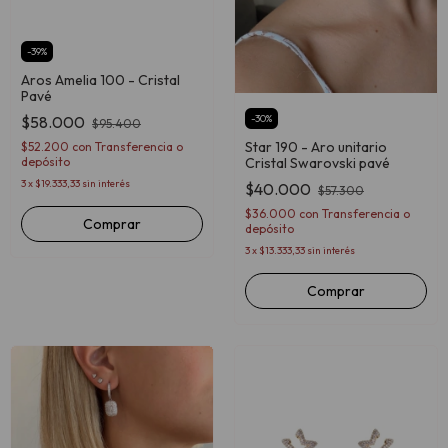
-
39
%
Aros Amelia 100 - Cristal
Pavé
$58.000
-
30
%
$95.400
Star 190 - Aro unitario
$52.200
con
Transferencia o
depósito
Cristal Swarovski pavé
3
x
$19.333,33
sin interés
$40.000
$57.300
$36.000
con
Transferencia o
Comprar
depósito
3
x
$13.333,33
sin interés