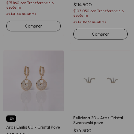
$85.860
con
Transferencia o
$114.500
depósito
$103.050
con
Transferencia o
3
x
$31.800
sin interés
depósito
3
x
$38.166,67
sin interés
Comprar
Comprar
Feliciana 20 - Aros Cristal
-
53
%
Swarovski pavé
Aros Emilia 80 - Cristal Pavé
$76.300