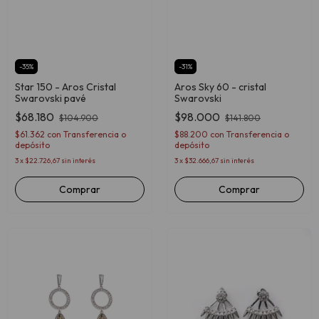
-
35
%
-
31
%
Star 150 - Aros Cristal
Aros Sky 60 - cristal
Swarovski pavé
Swarovski
$68.180
$98.000
$104.900
$141.800
$61.362
con
Transferencia o
$88.200
con
Transferencia o
depósito
depósito
3
x
$22.726,67
sin interés
3
x
$32.666,67
sin interés
Comprar
Comprar