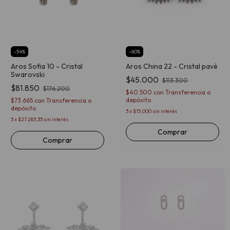
-
54
%
-
60
%
Aros Sofia 10 - Cristal
Aros China 22 - Cristal pavé
Swarovski
$45.000
$113.300
$81.850
$176.200
$40.500
con
Transferencia o
depósito
$73.665
con
Transferencia o
depósito
3
x
$15.000
sin interés
3
x
$27.283,33
sin interés
Comprar