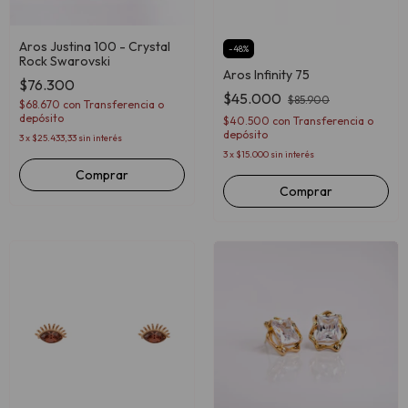
Aros Justina 100 - Crystal
-
48
%
Rock Swarovski
Aros Infinity 75
$76.300
$45.000
$85.900
$68.670
con
Transferencia o
depósito
$40.500
con
Transferencia o
depósito
3
x
$25.433,33
sin interés
3
x
$15.000
sin interés