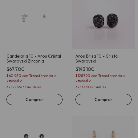
Candelaria 10 - Aros Cristal
Aros Brisa 10 - Cristal
Swarovski Zirconia
Swarovski
$67.700
$143.100
$60.930
con
Transferencia o
$128.790
con
Transferencia o
depósito
depósito
3
x
$22.566,67
sin interés
3
x
$47.700
sin interés
Comprar