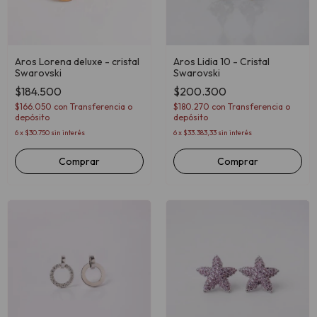
Aros Lorena deluxe - cristal
Aros Lidia 10 - Cristal
Swarovski
Swarovski
$184.500
$200.300
$166.050
con
Transferencia o
$180.270
con
Transferencia o
depósito
depósito
6
x
$30.750
sin interés
6
x
$33.383,33
sin interés
Comprar
Comprar