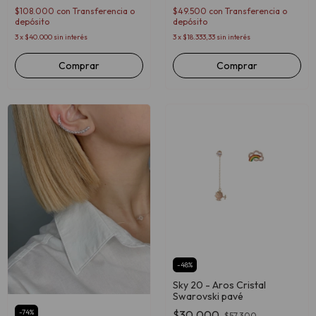
$108.000
con
Transferencia o
$49.500
con
Transferencia o
depósito
depósito
3
x
$40.000
sin interés
3
x
$18.333,33
sin interés
Comprar
-
48
%
Sky 20 - Aros Cristal
Swarovski pavé
$30.000
-
74
%
$57.300