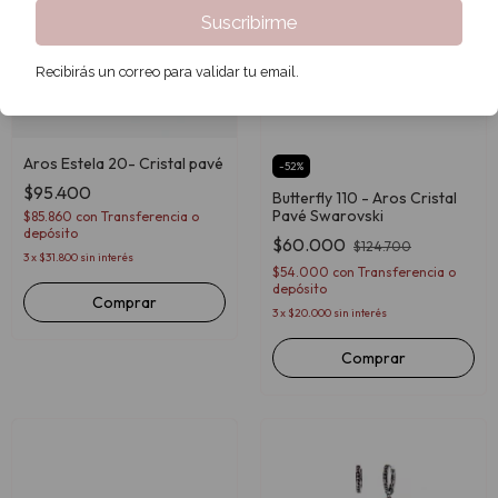
Suscribirme
Recibirás un correo para validar tu email.
Aros Estela 20- Cristal pavé
-
52
%
$95.400
Butterfly 110 - Aros Cristal
Pavé Swarovski
$85.860
con
Transferencia o
depósito
$60.000
$124.700
3
x
$31.800
sin interés
$54.000
con
Transferencia o
depósito
Comprar
3
x
$20.000
sin interés
Comprar