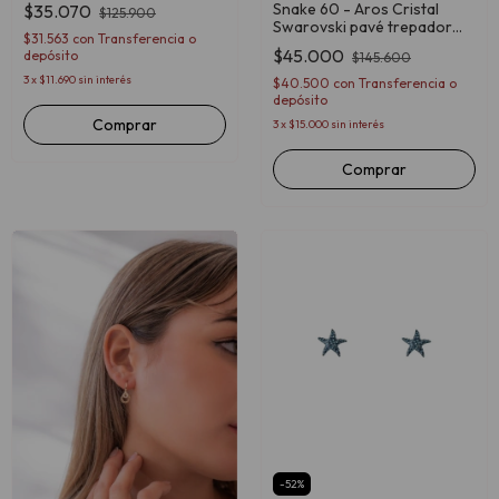
Snake 60 - Aros Cristal
$35.070
$125.900
Swarovski pavé trepador
$31.563
con
Transferencia o
unitario
$45.000
depósito
$145.600
3
x
$11.690
sin interés
$40.500
con
Transferencia o
depósito
3
x
$15.000
sin interés
Comprar
-
52
%