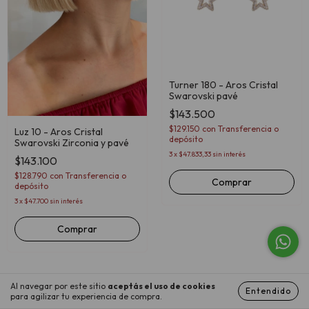
Turner 180 - Aros Cristal
Swarovski pavé
$143.500
$129.150
con
Transferencia o
Luz 10 - Aros Cristal
depósito
Swarovski Zirconia y pavé
3
x
$47.833,33
sin interés
$143.100
$128.790
con
Transferencia o
Comprar
depósito
3
x
$47.700
sin interés
Comprar
Al navegar por este sitio
aceptás el uso de cookies
Entendido
para agilizar tu experiencia de compra.
Mostrar más productos