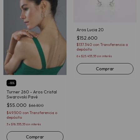
Aros Lucia 20
$152.600
$137.340
con
Transferencia o
depósito
6
x
$25.433,33
sin interés
Comprar
-
18
%
Turner 260 - Aros Cristal
Swarovski Pavé
$55.000
$66.800
$49.500
con
Transferencia o
depósito
3
x
$18.333,33
sin interés