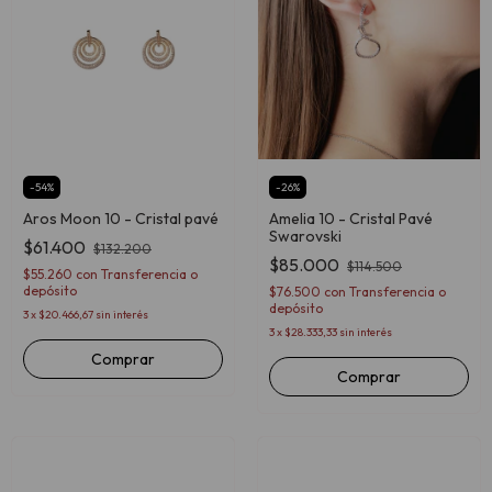
-
54
%
-
26
%
Aros Moon 10 - Cristal pavé
Amelia 10 - Cristal Pavé
Swarovski
$61.400
$132.200
$85.000
$114.500
$55.260
con
Transferencia o
depósito
$76.500
con
Transferencia o
depósito
3
x
$20.466,67
sin interés
3
x
$28.333,33
sin interés
Comprar
Comprar