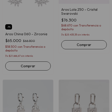
Aros Lola 250 - Cristal
Swarovski
$76.300
$68.670
con
Transferencia o
-
3
%
depósito
Aros China 060 - Zirconia
3
x
$25.433,33
sin interés
$65.000
$66.800
Comprar
$58.500
con
Transferencia o
depósito
3
x
$21.666,67
sin interés