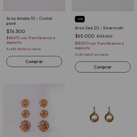
Aros Amelia 10 - Cristal
-
51
%
pavé
Aros Sea 20 - Swarovski
$76.300
$65.000
$133.500
$68.670
con
Transferencia o
depósito
$58.500
con
Transferencia o
depósito
3
x
$25.433,33
sin interés
3
x
$21.666,67
sin interés
Comprar