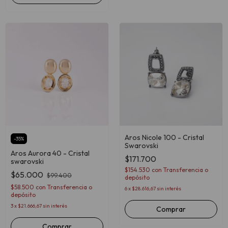
Aros Nicole 100 - Cristal
-
35
%
Swarovski
Aros Aurora 40 - Cristal
$171.700
swarovski
$154.530
con
Transferencia o
$65.000
$99.400
depósito
$58.500
con
Transferencia o
6
x
$28.616,67
sin interés
depósito
3
x
$21.666,67
sin interés
Comprar
Comprar