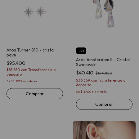
Aros Turner 810 - cristal
-
72
%
pavé
Aros Amsterdam 5 - Cristal
$95.400
Swarovski
$85.860
con
Transferencia o
$40.410
$144.800
depósito
$36.369
con
Transferencia o
3
x
$31.800
sin interés
depósito
3
x
$13.470
sin interés
Comprar