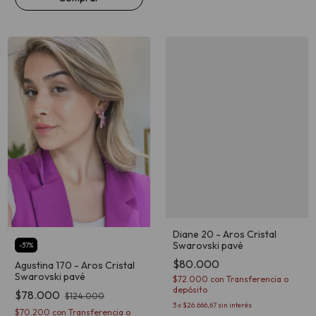
Diane 20 - Aros Cristal
Swarovski pavé
-
37
%
$80.000
Agustina 170 - Aros Cristal
Swarovski pavé
$72.000
con
Transferencia o
depósito
$78.000
$124.000
3
x
$26.666,67
sin interés
$70.200
con
Transferencia o