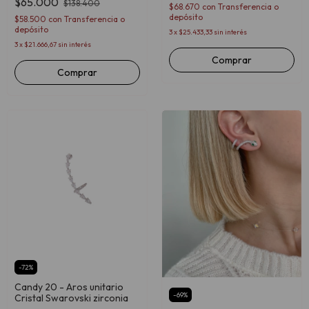
$65.000
$138.400
$68.670
con
Transferencia o
depósito
$58.500
con
Transferencia o
depósito
3
x
$25.433,33
sin interés
3
x
$21.666,67
sin interés
Comprar
Comprar
-
72
%
Candy 20 - Aros unitario
-
69
%
Cristal Swarovski zirconia