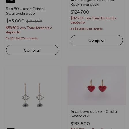
-
38
%
Rock Swarovski
Sea 90 - Aros Cristal
$124.700
Swarovski pavé
$112.230
con
Transferencia o
$65.000
$104.900
depósito
$58.500
con
Transferencia o
3
x
$41.566,67
sin interés
depósito
3
x
$21.666,67
sin interés
Comprar
Aros Love deluxe - Cristal
Swarovski
$133.500