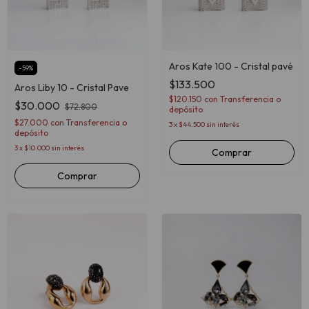
Aros Kate 100 - Cristal pavé
-
59
%
$133.500
Aros Liby 10 - Cristal Pave
$120.150
con
Transferencia o
$30.000
$72.800
depósito
$27.000
con
Transferencia o
3
x
$44.500
sin interés
depósito
3
x
$10.000
sin interés
Comprar
Comprar