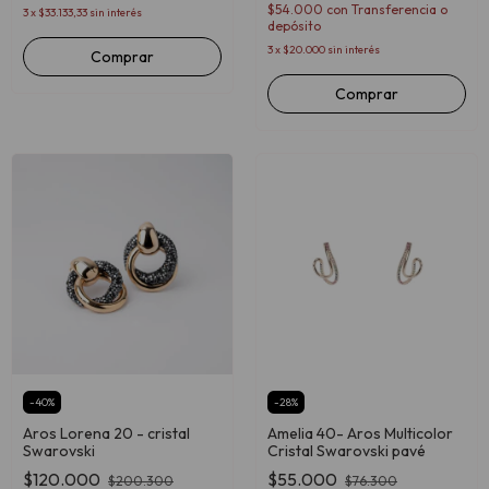
$54.000
con
Transferencia o
3
x
$33.133,33
sin interés
depósito
3
x
$20.000
sin interés
Comprar
Comprar
-
40
%
-
28
%
Aros Lorena 20 - cristal
Amelia 40- Aros Multicolor
Swarovski
Cristal Swarovski pavé
$120.000
$55.000
$200.300
$76.300