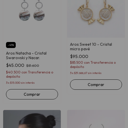
Aros Sweet 10 - Cristal
-
45
%
micro pavé
Aros Natacha - Cristal
$95.000
Swarovski y Nacar.
$85.500
con
Transferencia o
$45.000
$81.600
depósito
$40.500
con
Transferencia o
3
x
$31.666,67
sin interés
depósito
3
x
$15.000
sin interés
Comprar
Comprar