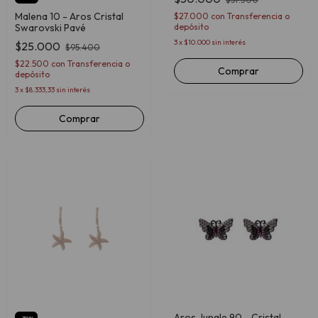
Malena 10 - Aros Cristal
$27.000
con
Transferencia o
depósito
Swarovski Pavé
3
x
$10.000
sin interés
$25.000
$95.400
$22.500
con
Transferencia o
Comprar
depósito
3
x
$8.333,33
sin interés
Aros Jungle 90 - Cristal