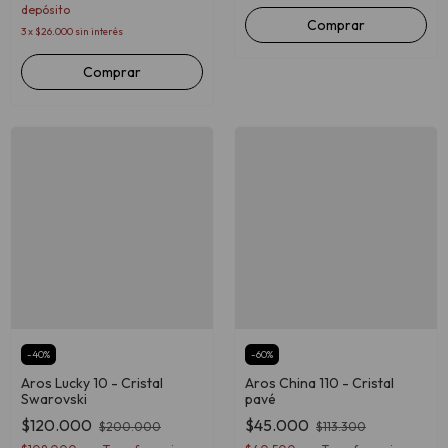
depósito
3
x
$26.000
sin interés
Comprar
-
40
%
-
60
%
Aros Lucky 10 - Cristal
Aros China 110 - Cristal
Swarovski
pavé
$120.000
$45.000
$200.000
$113.300