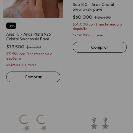
Sea 160 - Aros Cristal
Swarovski pavé
$60.000
$124.400
$54.000
con
Transferencia o
-
54
%
depósito
Asia 10 - Aros Plata 925
3
x
$20.000
sin interés
Cristal Swarovski Pavé
$79.500
Comprar
$171.200
$71.550
con
Transferencia o
depósito
3
x
$26.500
sin interés
Comprar