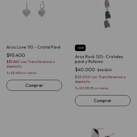
Aros Love 110 - Cristal Pavé
-
40
%
$95.400
Aros Rock 120- Cristales
pavè y Rutenio
$85.860
con
Transferencia o
depósito
$40.000
$66.800
3
x
$31.800
sin interés
$36.000
con
Transferencia o
depósito
Comprar
3
x
$13.333,33
sin interés