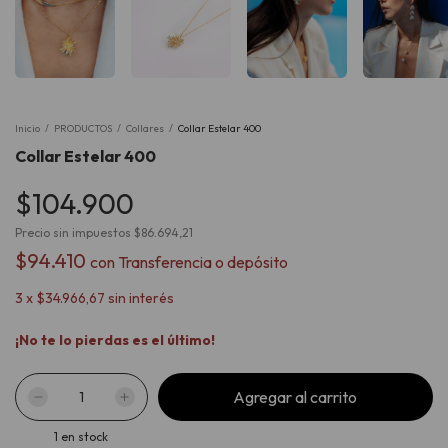
Inicio
/
PRODUCTOS
/
Collares
/
Collar Estelar 400
Collar Estelar 400
$104.900
Precio sin impuestos
$86.694,21
$94.410
con
Transferencia o depósito
3
x
$34.966,67
sin interés
¡No te lo pierdas es el último!
1
en stock