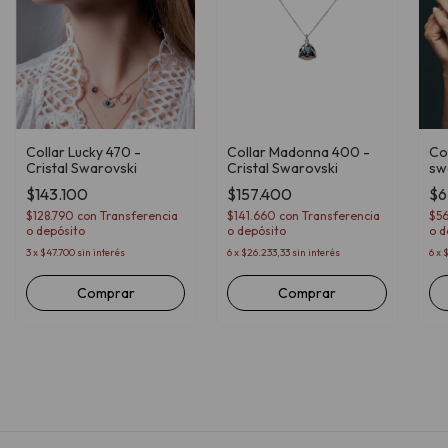
Collar Lucky 470 -
Collar Madonna 400 -
Col
Cristal Swarovski
Cristal Swarovski
sw
$143.100
$157.400
$6
$128.790
con
Transferencia
$141.660
con
Transferencia
$5
o depósito
o depósito
o d
3
x
$47.700
sin interés
6
x
$26.233,33
sin interés
6
x
$
Comprar
Comprar