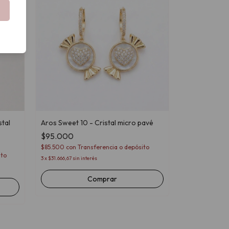
stal
Aros Sweet 10 - Cristal micro pavé
$95.000
$85.500
con
Transferencia o depósito
ito
3
x
$31.666,67
sin interés
Comprar