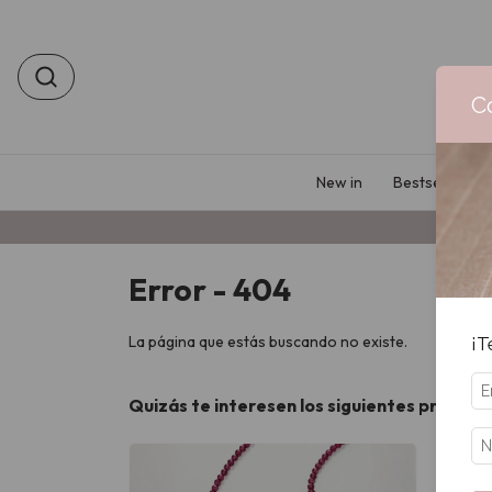
C
New in
Bestsellers
Error - 404
La página que estás buscando no existe.
¡T
Quizás te interesen los siguientes product