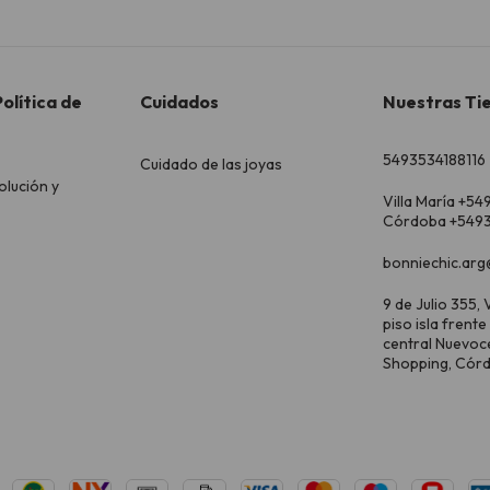
olítica de
Cuidados
Nuestras Ti
5493534188116
Cuidado de las joyas
olución y
Villa María +54
Córdoba +5493
bonniechic.arg
9 de Julio 355, V
piso isla frente
central Nuevoc
Shopping, Cór