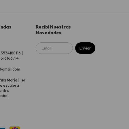
endas
Recibí Nuestras
Novedades
93534188116 |
516166714
@gmail.com
illa María | 1er
 a escalera
entro
doba