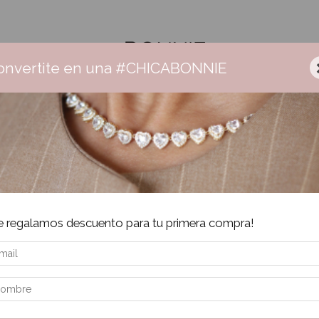
onvertite en una #CHICABONNIE
Ceramica
Collares
Aros
Pulseras
Anillos
Sale
Envío gratis +$160.000 | 3 cuotas sin interés | 6 cuotas + $160.000
e regalamos descuento para tu primera compra!
os.