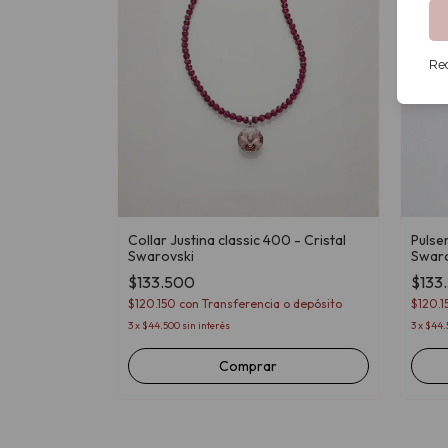
Rec
Collar Justina classic 400 - Cristal
Pulse
Swarovski
Swaro
$133.500
$133
$120.150
con
Transferencia o depósito
$120.
3
x
$44.500
sin interés
3
x
$44.
Comprar