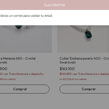
Suscribirme
ibirás un correo para validar tu email.
ra Melania 650 - Cristal
Collar Emiliana pearls 400 - Cri
vski
Swarovski
.500
$162.100
150
con
Transferencia o depósito
$145.890
con
Transferencia o depós
500
sin interés
6
x
$27.016,67
sin interés
Comprar
Comprar