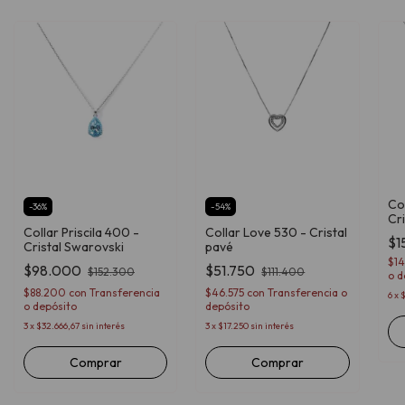
Co
-
36
%
-
54
%
Cr
Collar Priscila 400 -
Collar Love 530 - Cristal
$1
Cristal Swarovski
pavé
$1
$98.000
$51.750
$152.300
$111.400
o d
$88.200
con
Transferencia
$46.575
con
Transferencia o
6
x
$
o depósito
depósito
3
x
$32.666,67
sin interés
3
x
$17.250
sin interés
Comprar
Comprar