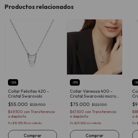
Productos relacionados
-
56
%
-
39
%
-
3
Collar Felicitas 420 -
Collar Vanessa 400 -
Col
Cristal Swarovski
Cristal Swarovski micro
Cr
pavé
$55.000
$75.000
$9
$125.900
$122.100
$49.500
con
Transferencia
$67.500
con
Transferencia
$8
o depósito
o depósito
o d
3
x
$18.333,33
sin interés
3
x
$25.000
sin interés
3
x
$