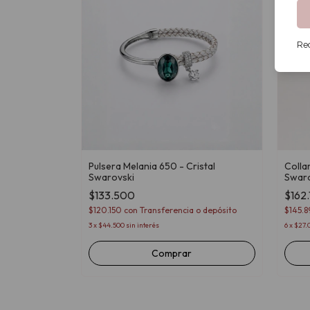
Rec
Pulsera Melania 650 - Cristal
Collar
Swarovski
Swaro
$133.500
$162
$120.150
con
Transferencia o depósito
$145.
3
x
$44.500
sin interés
6
x
$27.0
Comprar