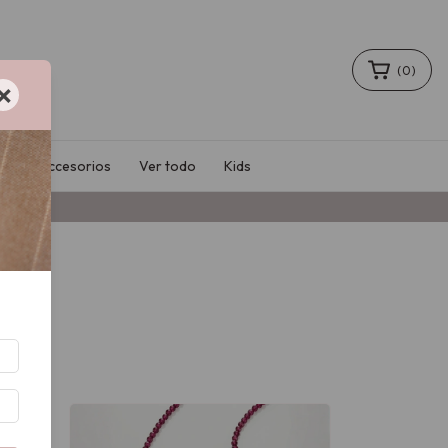
(
0
)
×
le
Accesorios
Ver todo
Kids