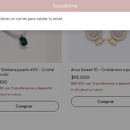
Suscribirme
ibirás un correo para validar tu email.
 Emiliana pearls 400 - Cristal
Aros Sweet 10 - Cristal micro p
vski
$95.000
.100
$85.500
con
Transferencia o depósi
890
con
Transferencia o depósito
3
x
$31.666,67
sin interés
16,67
sin interés
Comprar
Comprar