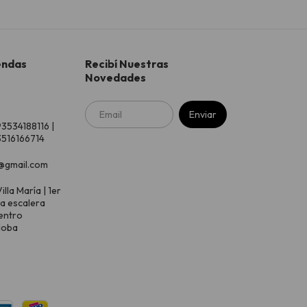
endas
Recibí Nuestras
Novedades
93534188116 |
516166714
@gmail.com
illa María | 1er
 a escalera
entro
doba