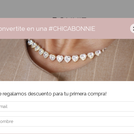
onvertite en una #CHICABONNIE
nnie
Ceramica
Aros
Collares
Pulseras
Anillos
Sa
Envío gratis +$160.000 | 3 cuotas sin interés | 6 cuotas + $160.000
e regalamos descuento para tu primera compra!
os.