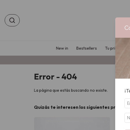
C
New in
Bestsellers
Tu primer Bo
Error - 404
La página que estás buscando no existe.
¡T
Quizás te interesen los siguientes product