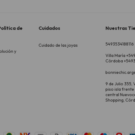
olítica de
Cuidados
Nuestras Ti
5493534188116
Cuidado de las joyas
olución y
Villa María +54
Córdoba +5493
bonniechic.arg
9 de Julio 355, V
piso isla frente
central Nuevoc
Shopping, Cór