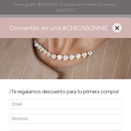
Envío gratis +$160.000 | 3 cuotas sin interés | 6 cuotas +
$160.000
×
Convertite en una #CHICABONNIE
Error - 404
La página que estás buscando no existe.
¡Te regalamos descuento para tu primera compra!
Quizás te interesen los siguientes productos.