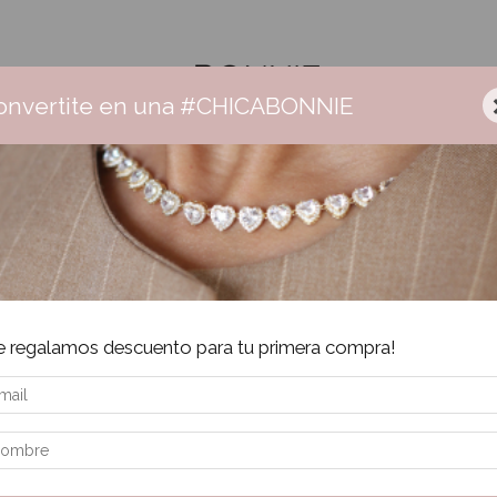
onvertite en una #CHICABONNIE
r Bonnie
Ceramica
Aros
Collares
Pulseras
Anillos
Envío gratis +$160.000 | 3 cuotas sin interés | 6 cuotas + $160.000
e regalamos descuento para tu primera compra!
os.