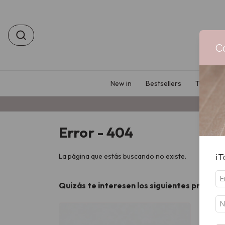
C
New in
Bestsellers
Tu prime
Error - 404
La página que estás buscando no existe.
¡T
Quizás te interesen los siguientes product