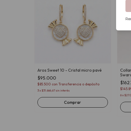
Rec
Aros Sweet 10 - Cristal micro pavé
Collar
Swaro
$95.000
$162
$85.500
con
Transferencia o depósito
$145.
3
x
$31.666,67
sin interés
6
x
$27.0
Comprar