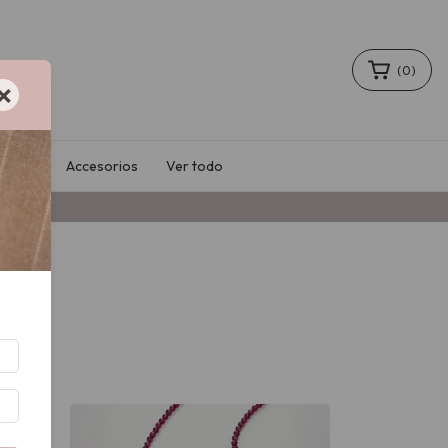
(
0
)
×
Sale
Accesorios
Ver todo