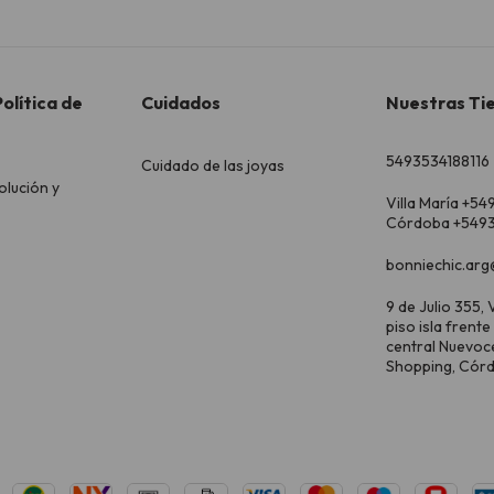
olítica de
Cuidados
Nuestras Ti
5493534188116
Cuidado de las joyas
olución y
Villa María +54
Córdoba +5493
bonniechic.arg
9 de Julio 355, V
piso isla frente
central Nuevoc
Shopping, Cór