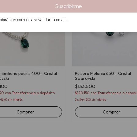
Suscribirme
ibirás un correo para validar tu email.
 Emiliana pearls 400 - Cristal
Pulsera Melania 650 - Cristal
vski
Swarovski
.100
$133.500
890
con
Transferencia o depósito
$120.150
con
Transferencia o depósi
16,67
sin interés
3
x
$44.500
sin interés
Comprar
Comprar