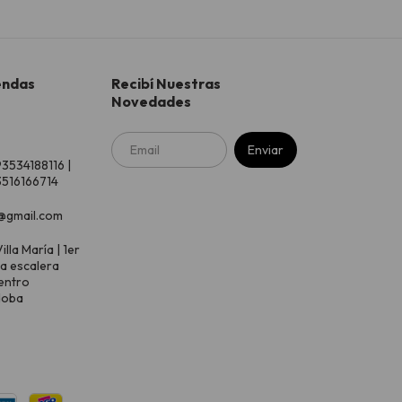
endas
Recibí Nuestras
Novedades
93534188116 |
516166714
@gmail.com
illa María | 1er
 a escalera
entro
doba