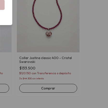
Collar Justina classic 400 - Cristal
Swarovski
$133.500
to
$120.150
con
Transferencia o depósito
3
x
$44.500
sin interés
Comprar