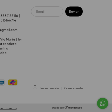
93534188116 |
516166714
@gmail.com
illa María | 1er
 a escalera
entro
doba
Iniciar sesión
|
Crear cuenta
pentimiento