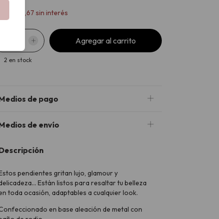
x
$31.466,67
sin interés
2
en stock
Medios de pago
Medios de envío
Descripción
Estos pendientes gritan lujo, glamour y
delicadeza... Están listos para resaltar tu belleza
en toda ocasión, adaptables a cualquier look.
Confeccionado en base aleación de metal con
baño de rodio.