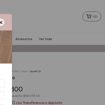
(
0
)
×
Sale
Accesorios
Ver todo
io
/
PRODUCTOS
/
Aros
/
Gyneth 20
neth 20
188.800
cio sin impuestos
$156.033,06
169.920
con
Transferencia o depósito