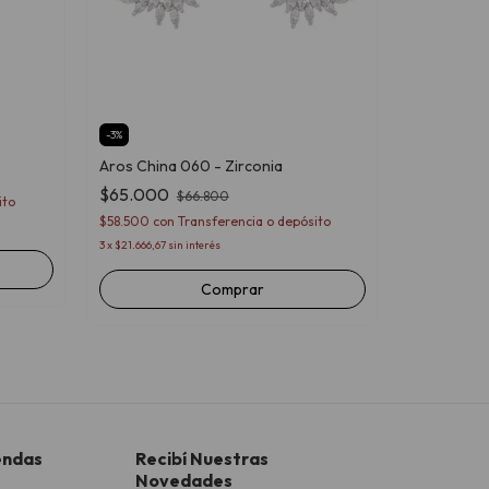
-
3
%
Aros China
Aros China 060 - Zirconia
$113.300
$65.000
$66.800
ito
$101.970
con
$58.500
con
Transferencia o depósito
3
x
$37.766,67
si
3
x
$21.666,67
sin interés
endas
Recibí Nuestras
Novedades