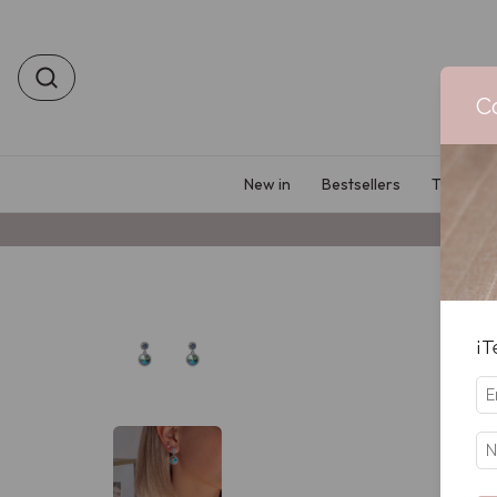
C
New in
Bestsellers
Tu prime
¡T