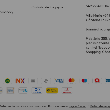
5493534188116
Cuidado de las joyas
olución y
Villa María +54
Córdoba +5493
bonniechic.arg
9 de Julio 355, V
piso isla frente
central Nuevoc
Shopping, Cór
Defensa de las y los consumidores. Para reclamos
ingresá acá.
/
Botón de arre