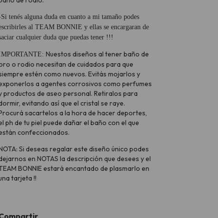
-Si tenés alguna duda en cuanto a mi tamaño podes
escribirles al TEAM BONNIE y ellas se encargaran de
saciar cualquier duda que puedas tener !!!
Nuestos diseños al tener baño de
IMPORTANTE:
oro o rodio necesitan de cuidados para que
siempre estén como nuevos. Evitás mojarlos y
exponerlos a agentes corrosivos como perfumes
y productos de aseo personal. Retiralos para
dormir, evitando así que el cristal se raye.
Procurá sacartelos a la hora de hacer deportes,
el ph de tu piel puede dañar el baño con el que
están confeccionados.
NOTA: Si deseas regalar este diseño único podes
dejarnos en NOTAS la descripción que desees y el
TEAM BONNIE estará encantado de plasmarlo en
una tarjeta !!
Compartir