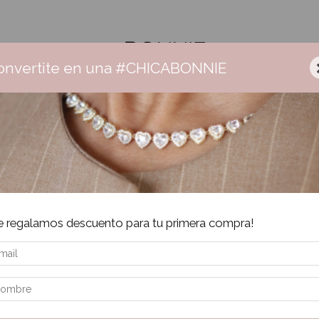
onvertite en una #CHICABONNIE
r Bonnie
Ceramica
Aros
Collares
Pulseras
Anillos
Envío gratis +$160.000 | 3 cuotas sin interés | 6 cuotas + $160.000
Inic
e regalamos descuento para tu primera compra!
Gy
$
Pre
$