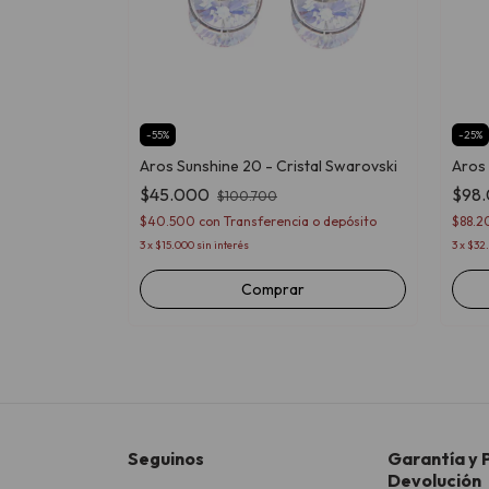
-
55
%
-
25
%
al swarovski
Aros Sunshine 20 - Cristal Swarovski
Aros 
$45.000
$98
$100.700
o depósito
$40.500
con
Transferencia o depósito
$88.
3
x
$15.000
sin interés
3
x
$32.
Seguinos
Garantía y P
Devolución