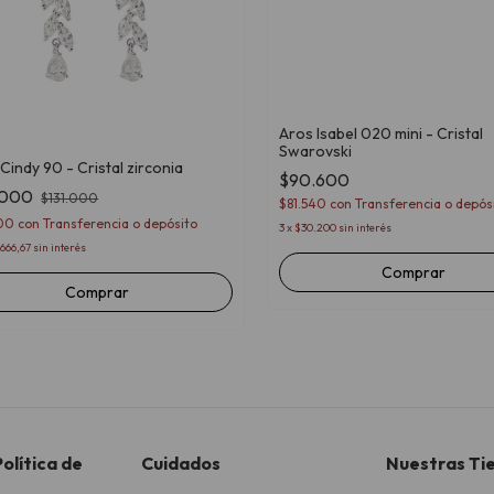
Aros Isabel 020 mini - Cristal
Swarovski
Cindy 90 - Cristal zirconia
$90.600
.000
$131.000
$81.540
con
Transferencia o depós
200
con
Transferencia o depósito
3
x
$30.200
sin interés
666,67
sin interés
Comprar
olítica de
Cuidados
Nuestras Ti