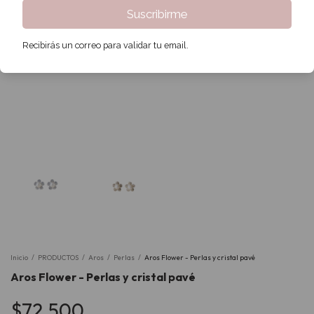
Suscribirme
Recibirás un correo para validar tu email.
Inicio
/
PRODUCTOS
/
Aros
/
Perlas
/
Aros Flower - Perlas y cristal pavé
Aros Flower - Perlas y cristal pavé
$72.500