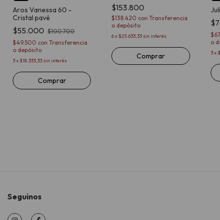
$153.800
Aros Vanessa 60 -
Jul
Cristal pavé
$138.420
con
Transferencia
$7
o depósito
$55.000
$100.700
$6
6
x
$25.633,33
sin interés
o d
$49.500
con
Transferencia
o depósito
3
x
Comprar
3
x
$18.333,33
sin interés
Comprar
Seguinos