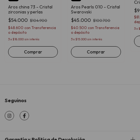
Cr
Aros china 73 - Cristal
Aros Pearls 010 - Cristal
$9
zirconias y perlas
Swarovski
$8
$54.000
$45.000
$104.900
$100.700
dep
$48.600
con
Transferencia
$40.500
con
Transferencia
3
x
o depósito
o depósito
3
x
$18.000
sin interés
3
x
$15.000
sin interés
Seguinos
Garantía y Política de Devolución