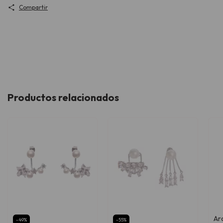
Compartir
Productos relacionados
Aro
-
49
%
-
55
%