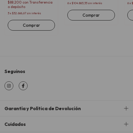
$88.200
con
Transferencia
6
x
$104.883,33
sin interés
6
x
$
o depósito
3
x
$32.666,67
sin interés
Comprar
Seguinos
Garantía y Política de Devolución
Cuidados