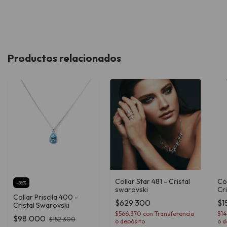
Productos relacionados
Collar Star 481 - Cristal
Co
-
36
%
swarovski
Cr
Collar Priscila 400 -
$629.300
$1
Cristal Swarovski
$566.370
con
Transferencia
$1
$98.000
$152.300
o depósito
o d