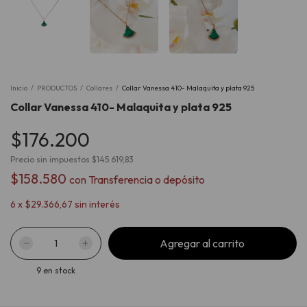
Inicio
/
PRODUCTOS
/
Collares
/
Collar Vanessa 410- Malaquita y plata 925
Collar Vanessa 410- Malaquita y plata 925
$176.200
Precio sin impuestos
$145.619,83
$158.580
con
Transferencia o depósito
6
x
$29.366,67
sin interés
9
en stock