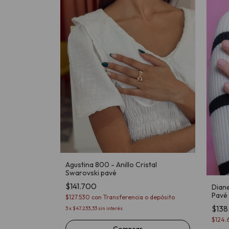
stal Swarovski
o depósito
Agustina 800 - Anillo Cristal
Swarovski pavé
$141.700
Diane
Pavé
$127.530
con
Transferencia o depósito
$138
3
x
$47.233,33
sin interés
$124.
Comprar