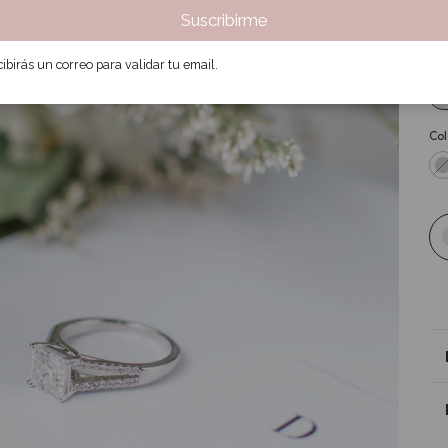
Suscribirme
6
ibirás un correo para validar tu email.
Tal
t
Col