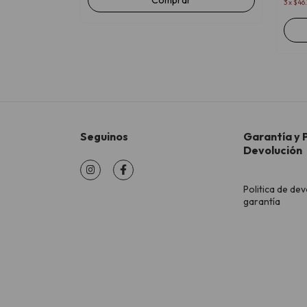
3
x
$46.
Seguinos
Garantía y P
Devolución
Politica de dev
garantía