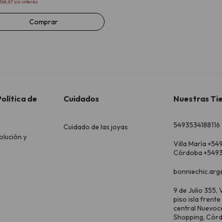
166,67
sin interés
Comprar
olítica de
Cuidados
Nuestras Ti
5493534188116
Cuidado de las joyas
olución y
Villa María +54
Córdoba +5493
bonniechic.arg
9 de Julio 355, V
piso isla frente
central Nuevoc
Shopping, Cór