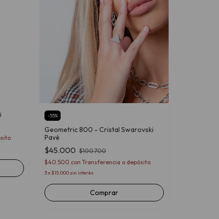
i
-
55
%
Anillo Agat
Geometric 800 - Cristal Swarovski
Pavé
sito
$149.700
$45.000
$100.700
$134.730
co
$40.500
con
Transferencia o depósito
3
x
$49.900
sin 
3
x
$15.000
sin interés