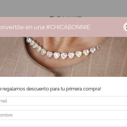
onvertite en una #CHICABONNIE
r Bonnie
Ceramica
Aros
Collares
Pulseras
Anillos
Envío gratis +$160.000 | 3 cuotas sin interés | 6 cuotas + $160.000
Inic
e regalamos descuento para tu primera compra!
An
$
Pre
$