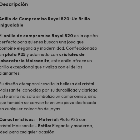
Descripción
Anillo de Compromiso Royal 820: Un Brillo
Inigualable
El
anillo de compromiso Royal 820
es la opción
perfecta para quienes buscan una joya que
combine elegancia y modernidad. Confeccionado
en
plata 925
y adornado con
cristales de
laboratorio Moissanite
, este anillo ofrece un
brillo excepcional que rivaliza con el de los
diamantes.
Su diseño atemporal resalta la belleza del cristal
Moissanite, conocido por su durabilidad y claridad.
Este anillo no solo simboliza un compromiso, sino
que también se convierte en una pieza destacada
en cualquier colección de joyas.
Características:
-
Material:
Plata 925 con
cristal Moissanite -
Estilo:
Elegante y moderno,
ideal para cualquier ocasión