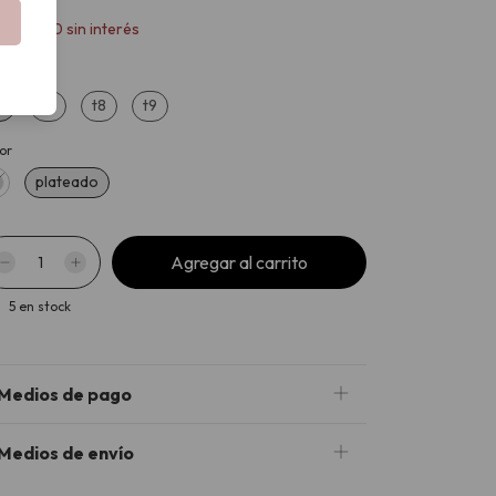
x
$83.900
sin interés
le
6
t7
t8
t9
or
plateado
5
en stock
Medios de pago
Medios de envío