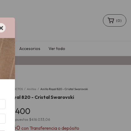
(
0
)
×
Sale
Accesorios
Ver todo
io
/
PRODUCTOS
/
Anillos
/
Anillo Royal 820 - Cristal Swarovski
illo Royal 820 - Cristal Swarovski
503.400
cio sin impuestos
$416.033,06
453.060
con
Transferencia o depósito