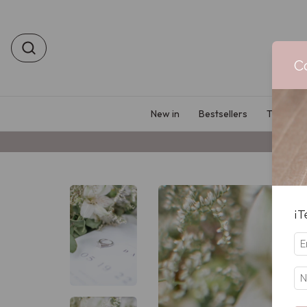
C
New in
Bestsellers
Tu prime
¡T