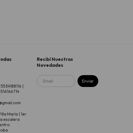
endas
Recibí Nuestras
Novedades
93534188116 |
516166714
@gmail.com
illa María | 1er
 a escalera
entro
doba