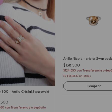
Anillo Nicole - cristal Swarovsk
$138.500
$124.650
con
Transferencia o depó
3
x
$46.166,67
sin interés
Comprar
 800 - Anillo Cristal Swarovski
.500
650
con
Transferencia o depósito