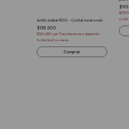
$195
$175.
6
x
$32.
rovski
Anillo Isabel 800 - Cristal swarovski
$138.500
 o depósito
$124.650
con
Transferencia o depósito
3
x
$46.166,67
sin interés
Comprar