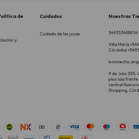
olítica de
Cuidados
Nuestras Ti
5493534188116
Cuidado de las joyas
olución y
Villa María +54
Córdoba +5493
bonniechic.arg
9 de Julio 355, V
piso isla frente
central Nuevoc
Shopping, Cór