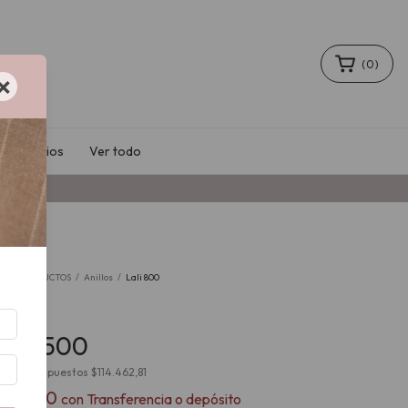
(
0
)
×
Accesorios
Ver todo
io
/
PRODUCTOS
/
Anillos
/
Lali 800
li 800
138.500
cio sin impuestos
$114.462,81
124.650
con
Transferencia o depósito