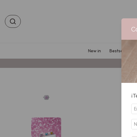
C
New in
Bestsellers
¡T