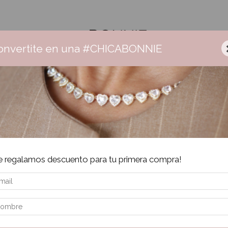
onvertite en una #CHICABONNIE
Ceramica
Collares
Aros
Pulseras
Anillos
Sale
Envío gratis +$160.000 | 3 cuotas sin interés | 6 cuotas + $160.000
Inic
e regalamos descuento para tu primera compra!
La
$
Pre
$