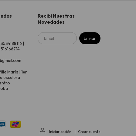
endas
Recibí Nuestras
Novedades
93534188116 |
516166714
@gmail.com
illa María | 1er
 a escalera
entro
doba
Iniciar sesión
|
Crear cuenta