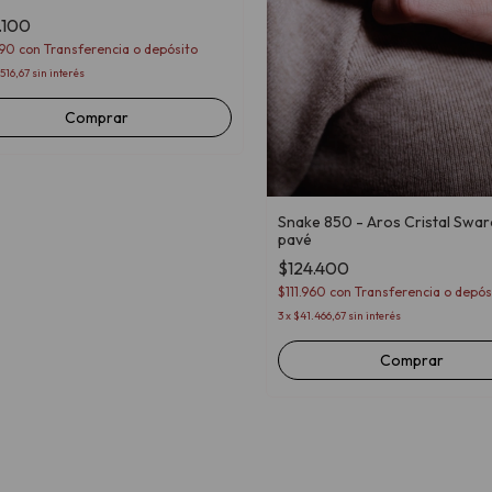
.100
590
con
Transferencia o depósito
516,67
sin interés
Comprar
Snake 850 - Aros Cristal Swar
pavé
$124.400
$111.960
con
Transferencia o depós
3
x
$41.466,67
sin interés
Comprar