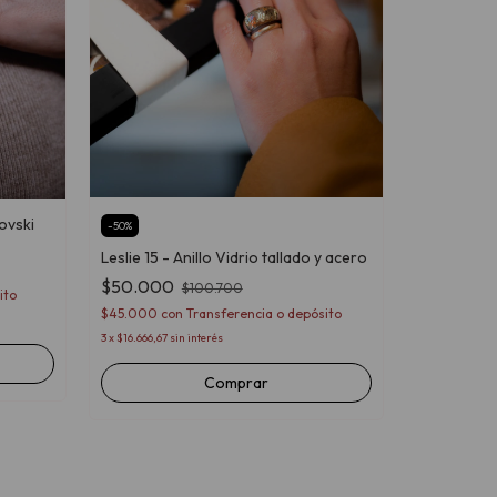
ovski
-
50
%
Diane 800 -
Leslie 15 - Anillo Vidrio tallado y acero
Pavé
$50.000
$100.700
ito
$138.500
$45.000
con
Transferencia o depósito
$124.650
co
3
x
$16.666,67
sin interés
3
x
$46.166,67
si
Comprar