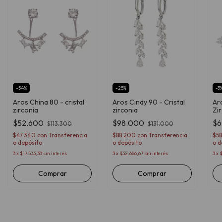
-
54
%
-
25
%
-
3
Aros China 80 - cristal
Aros Cindy 90 - Cristal
Ar
zirconia
zirconia
Zi
$52.600
$98.000
$6
$113.300
$131.000
$47.340
con
Transferencia
$88.200
con
Transferencia
$5
o depósito
o depósito
o d
3
x
$17.533,33
sin interés
3
x
$32.666,67
sin interés
3
x
$