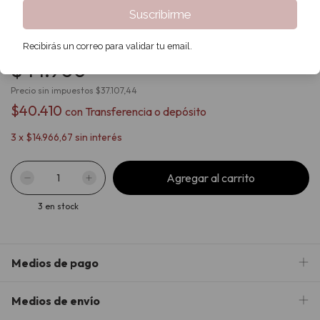
Suscribirme
Inicio
/
PRODUCTOS
/
Aros
/
Clásicos Swarovski
/
Aros Serena 250
Aros Serena 250
Recibirás un correo para validar tu email.
$44.900
Precio sin impuestos
$37.107,44
$40.410
con
Transferencia o depósito
3
x
$14.966,67
sin interés
3
en stock
Medios de pago
Medios de envío