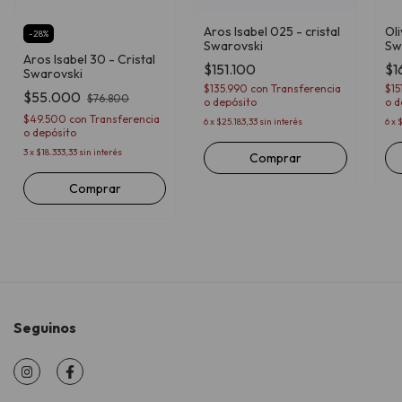
Aros Isabel 025 - cristal
Oli
-
28
%
Swarovski
Sw
Aros Isabel 30 - Cristal
$151.100
$1
Swarovski
$135.990
con
Transferencia
$1
$55.000
$76.800
o depósito
o d
$49.500
con
Transferencia
6
x
$25.183,33
sin interés
6
x
$
o depósito
3
x
$18.333,33
sin interés
Comprar
Seguinos