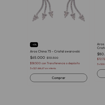
 Swarovski
Aros 
-
43
%
Crist
Aros China 75 - Cristal swarovski
$80
o depósito
$65.000
$113.300
$72.7
$58.500
con
Transferencia o depósito
3
x
$26.
3
x
$21.666,67
sin interés