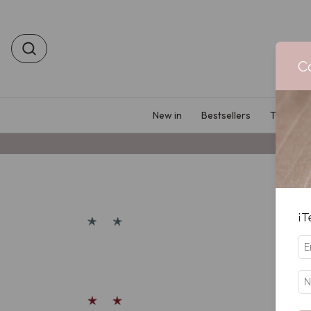
C
New in
Bestsellers
Tu prime
¡T