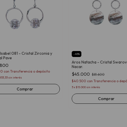
Isabel 081 - Cristal Zirconia y
-
45
%
al Pave
Aros Natacha - Cristal Swarovs
.800
Nacar.
20
con
Transferencia o depósito
$45.000
$81.600
933,33
sin interés
$40.500
con
Transferencia o depó
3
x
$15.000
sin interés
Comprar