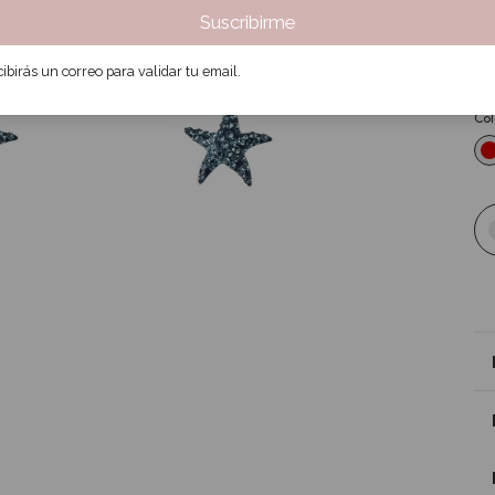
Pre
Suscribirme
$
3
ibirás un correo para validar tu email.
Col