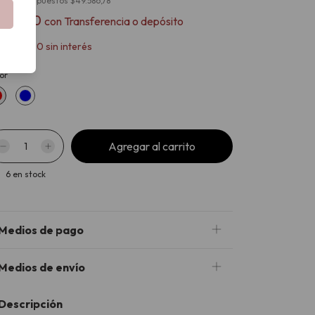
cio sin impuestos
$49.586,78
54.000
con
Transferencia o depósito
x
$20.000
sin interés
or
6
en stock
Medios de pago
Medios de envío
Descripción