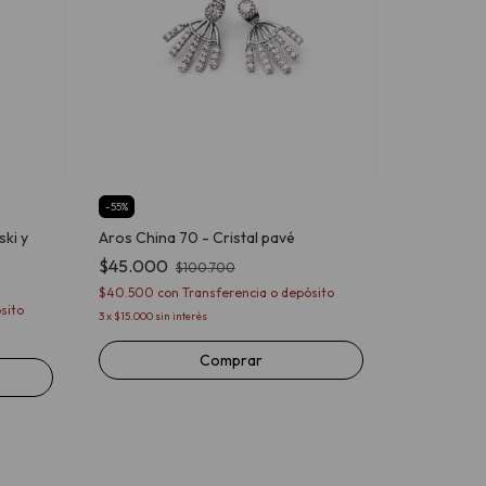
-
55
%
ki y
Aros China 70 - Cristal pavé
-
54
%
$45.000
$100.700
Aros China 
$40.500
con
Transferencia o depósito
$52.600
sito
3
x
$15.000
sin interés
$47.340
con
3
x
$17.533,33
si