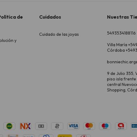
olítica de
Cuidados
Nuestras Ti
5493534188116
Cuidado de las joyas
olución y
Villa María +54
Córdoba +5493
bonniechic.arg
9 de Julio 355, V
piso isla frente
central Nuevoc
Shopping, Cór