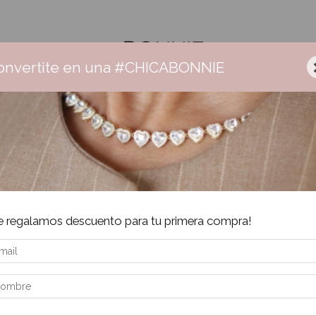
onvertite en una #CHICABONNIE
r Bonnie
Ceramica
Aros
Collares
Pulseras
Anillos
Envío gratis +$160.000 | 3 cuotas sin interés | 6 cuotas + $160.000
-
5
e regalamos descuento para tu primera compra!
Inic
pav
Se
$