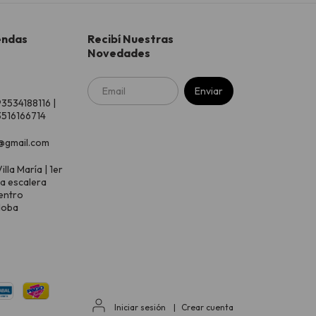
endas
Recibí Nuestras
Novedades
93534188116 |
516166714
@gmail.com
illa María | 1er
 a escalera
entro
doba
Iniciar sesión
|
Crear cuenta