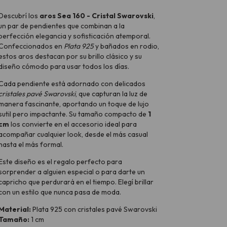
Descubrí los
aros Sea 160 - Cristal Swarovski
,
un par de pendientes que combinan a la
perfección elegancia y sofisticación atemporal.
Confeccionados en
Plata 925
y bañados en rodio,
estos aros destacan por su brillo clásico y su
diseño cómodo para usar todos los días.
Cada pendiente está adornado con delicados
cristales pavé Swarovski
, que capturan la luz de
manera fascinante, aportando un toque de lujo
sutil pero impactante. Su tamaño compacto de
1
cm
los convierte en el accesorio ideal para
acompañar cualquier look, desde el más casual
hasta el más formal.
Este diseño es el regalo perfecto para
sorprender a alguien especial o para darte un
capricho que perdurará en el tiempo. Elegí brillar
con un estilo que nunca pasa de moda.
Material:
Plata 925 con cristales pavé Swarovski
Tamaño:
1 cm