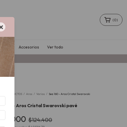
(
0
)
×
Sale
Accesorios
Ver todo
2
%
io
/
PRODUCTOS
/
Aros
/
Varios
/
Sea 160 - Aros Cristal Swarovski
é
a 160 - Aros Cristal Swarovski pavé
60.000
$124.400