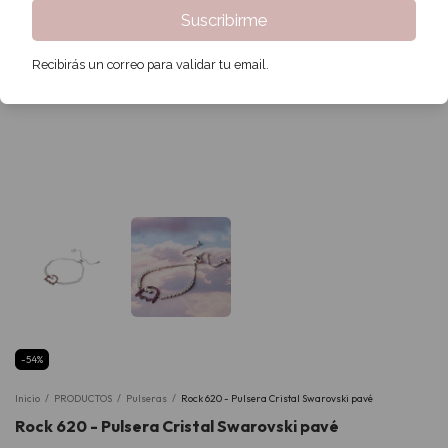
Suscribirme
Recibirás un correo para validar tu email.
-
54
%
Inicio
/
PRODUCTOS
/
Pulseras
/
Rock 620 - Pulsera Cristal Swarovski pavé
Rock 620 - Pulsera Cristal Swarovski pavé