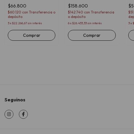
Swarovski
$66.800
$158.600
$5
$60.120
con
Transferencia o
$142.740
con
Transferencia
$51
depósito
o depósito
dep
3
x
$22.266,67
sin interés
6
x
$26.433,33
sin interés
3
x
$
Comprar
Seguinos