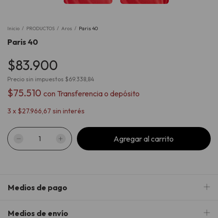
Inicio
/
PRODUCTOS
/
Aros
/
Paris 40
Paris 40
$83.900
Precio sin impuestos
$69.338,84
$75.510
con
Transferencia o depósito
3
x
$27.966,67
sin interés
Medios de pago
Medios de envío