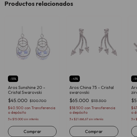
Productos relacionados
-
55
%
-
43
%
-
5
Aros Sunshine 20 -
Aros China 75 - Cristal
Aro
Cristal Swarovski
swarovski
zir
$45.000
$65.000
$5
$100.700
$113.300
$40.500
con
Transferencia
$58.500
con
Transferencia
$4
o depósito
o depósito
o d
3
x
$15.000
sin interés
3
x
$21.666,67
sin interés
3
x
$