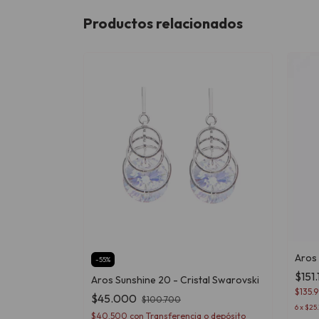
Productos relacionados
Aros 
-
55
%
$151
 Swarovski
Aros Sunshine 20 - Cristal Swarovski
$135.
$45.000
$100.700
6
x
$25.
o depósito
$40.500
con
Transferencia o depósito