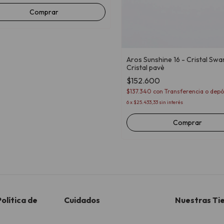
Aros Sunshine 16 - Cristal Swa
Cristal pavè
$152.600
$137.340
con
Transferencia o depó
6
x
$25.433,33
sin interés
Comprar
olítica de
Cuidados
Nuestras Ti