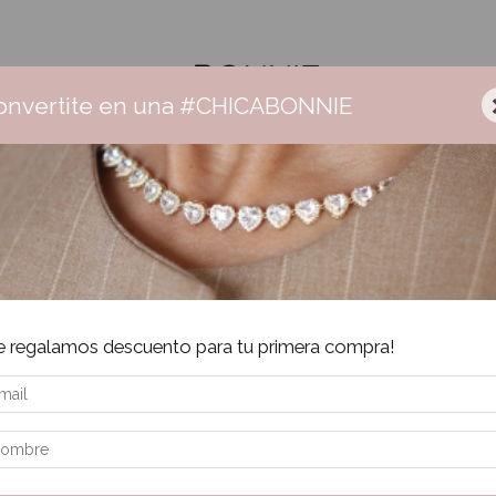
onvertite en una #CHICABONNIE
nnie
Ceramica
Aros
Collares
Pulseras
Anillos
Sa
Envío gratis +$160.000 | 3 cuotas sin interés | 6 cuotas + $160.000
-
7
e regalamos descuento para tu primera compra!
Inic
Cris
Ar
$