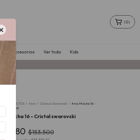
(
0
)
×
le
Accesorios
Ver todo
Kids
2
%
io
/
PRODUCTOS
/
Aros
/
Clásicos Swarovski
/
Aros Mischa 16 -
tal swarovski
os Mischa 16 - Cristal swarovski
42.780
$153.500