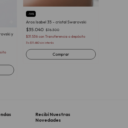
$55.000
$49.500
con
3
x
$18.333,33
si
-
54
%
Aros Isabel 35 - cristal Swarovski
$35.040
$76.300
rovski y
$31.536
con
Transferencia o depósito
3
x
$11.680
sin interés
sito
Comprar
endas
Recibí Nuestras
Novedades