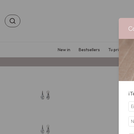
C
New in
Bestsellers
Tu primer Bo
¡T