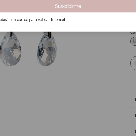
Pre
Suscribirme
$
3
ibirás un correo para validar tu email.
Col
L