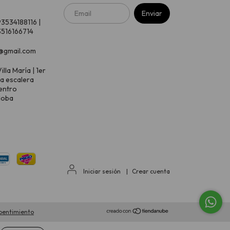
93534188116 |
516166714
@gmail.com
illa María | 1er
 a escalera
entro
doba
Iniciar sesión
|
Crear cuenta
pentimiento