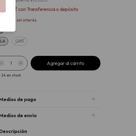
cio sin impuestos
$35.355,37
38.502
con
Transferencia o depósito
x
$14.260
sin interés
or
ILA
GRIS
24
en stock
Medios de pago
Medios de envío
Descripción