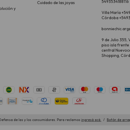
5493534188116
Cuidado de las joyas
olución y
Villa María +54
Córdoba +5493
bonniechic.arg
9 de Julio 355, V
piso isla frente
central Nuevoc
Shopping, Cór
Defensa de las y los consumidores. Para reclamos
ingresá acá.
/
Botón de arre