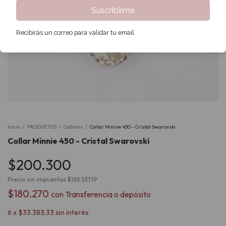
Suscribirme
Recibirás un correo para validar tu email.
Inicio
/
PRODUCTOS
/
Collares
/
Collar Minnie 450 - Cristal Swarovski
Collar Minnie 450 - Cristal Swarovski
$200.300
Precio sin impuestos
$165.537,19
$180.270
con
Transferencia o depósito
6
x
$33.383,33
sin interés