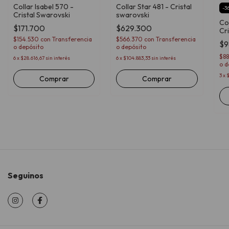
Collar Isabel 570 -
Collar Star 481 - Cristal
-
3
Cristal Swarovski
swarovski
Col
$171.700
$629.300
Cr
$154.530
con
Transferencia
$566.370
con
Transferencia
$9
o depósito
o depósito
$8
6
x
$28.616,67
sin interés
6
x
$104.883,33
sin interés
o d
3
x
$
Comprar
Seguinos