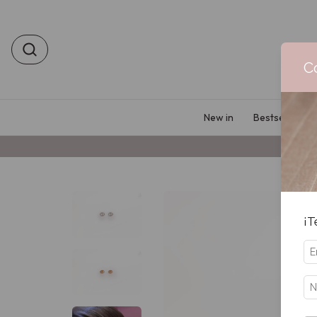
C
New in
Bestsellers
¡T