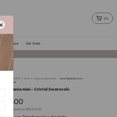
(
0
)
×
Accesorios
Ver todo
io
/
PRODUCTOS
/
Aros
/
Clásicos Swarovski
/
Aros Melania mini -
tal Swarovski
os Melania mini - Cristal Swarovski
66.800
cio sin impuestos
$55.206,61
60.120
con
Transferencia o depósito