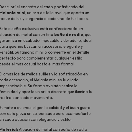
Descubrí el encanto delicado y sofisticado del
Melania mini
, un aro de talla oval que aporta un
toque de luz y elegancia a cada uno de tus looks.
Este diseño exclusivo está confeccionado en
aleación de metal con un fino
baño de rodio
, que
garantiza un acabado impecable y duradero, ideal
para quienes buscan un accesorio elegante y
versátil. Su tamaño mini lo convierte en el detalle
perfecto para complementar cualquier estilo,
desde el más casual hasta el más formal.
Si amás los destellos sutiles y la sofisticación en
cada accesorio, el Melania mini es tu aliado
imprescindible. Su forma ovalada realza la
feminidad y aporta un brillo discreto que ilumina tu
rostro con cada movimiento.
Sumate a quienes eligen la calidad y el buen gusto
con esta pieza única, pensada para acompañarte
en cada ocasión con elegancia y estilo.
Material:
Aleación de metal con baño de rodio