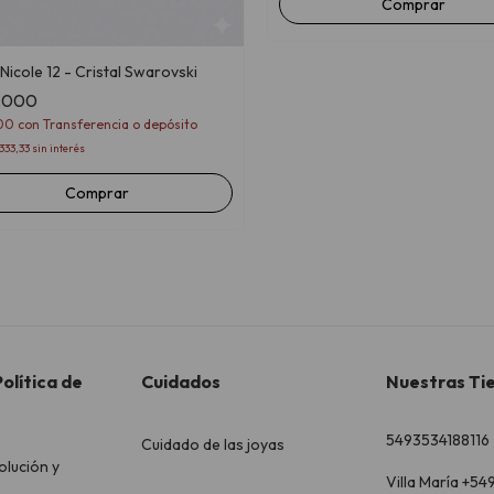
Nicole 12 - Cristal Swarovski
4.000
600
con
Transferencia o depósito
333,33
sin interés
Comprar
olítica de
Cuidados
Nuestras Ti
5493534188116
Cuidado de las joyas
olución y
Villa María +54