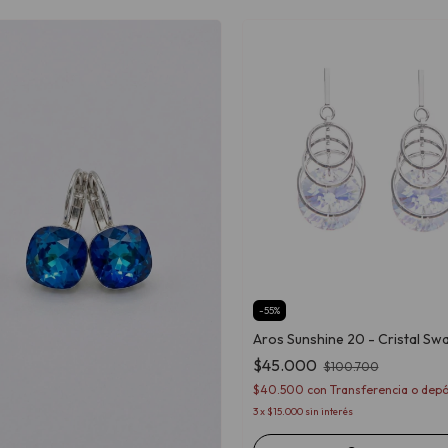
-
55
%
Aros Sunshine 20 - Cristal Sw
$45.000
$100.700
$40.500
con
Transferencia o depó
3
x
$15.000
sin interés