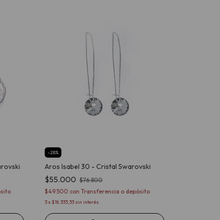
-
28
%
arovski
Aros Isabel 30 - Cristal Swarovski
$55.000
$76.800
sito
$49.500
con
Transferencia o depósito
3
x
$18.333,33
sin interés