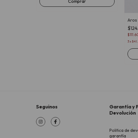
Comprar
Aros 
$12
$111.
3
x
$41.
Seguinos
Garantía y P
Devolución
Politica de dev
garantía