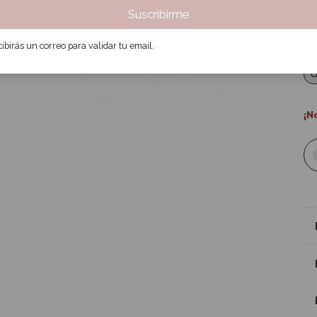
Suscribirme
3
ibirás un correo para validar tu email.
Col
c
¡N