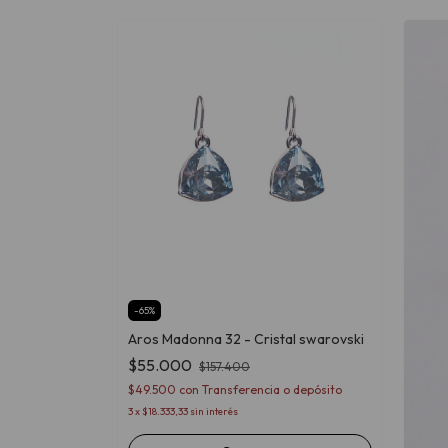
Swarovski
-
65
%
Aros Madonna 32 - Cristal swarovski
o depósito
$55.000
$157.400
$49.500
con
Transferencia o depósito
3
x
$18.333,33
sin interés