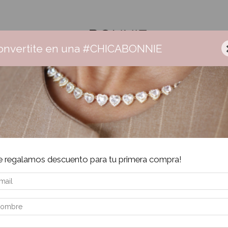
onvertite en una #CHICABONNIE
Ceramica
Collares
Aros
Pulseras
Anillos
Sale
Envío gratis +$160.000 | 3 cuotas sin interés | 6 cuotas + $160.000
Inic
e regalamos descuento para tu primera compra!
Cris
Ar
$
Pre
$