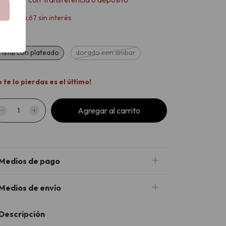
x
$22.266,67
sin interés
or
ristal con plateado
dorado con ambar
o te lo pierdas es el último!
Medios de pago
Medios de envío
Descripción