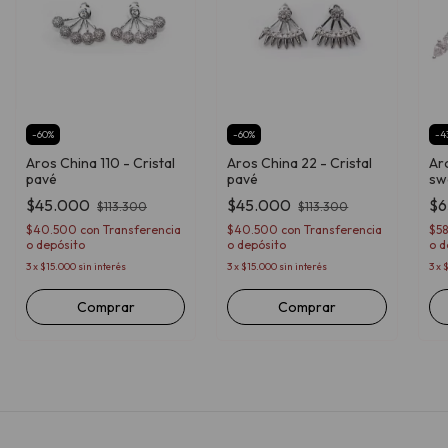
-
60
%
-
60
%
-
4
Aros China 110 - Cristal
Aros China 22 - Cristal
Aro
pavé
pavé
sw
$45.000
$45.000
$6
$113.300
$113.300
$40.500
con
Transferencia
$40.500
con
Transferencia
$5
o depósito
o depósito
o d
3
x
$15.000
sin interés
3
x
$15.000
sin interés
3
x
$