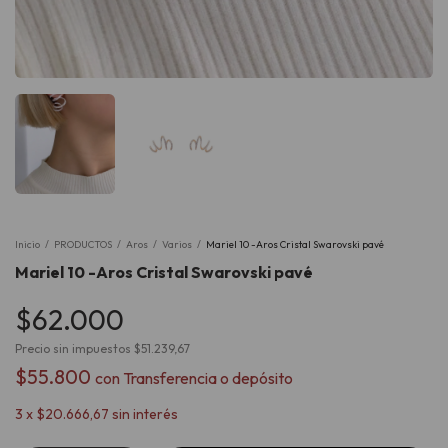
Inicio
/
PRODUCTOS
/
Aros
/
Varios
/
Mariel 10 -Aros Cristal Swarovski pavé
Mariel 10 -Aros Cristal Swarovski pavé
$62.000
Precio sin impuestos
$51.239,67
$55.800
con
Transferencia o depósito
3
x
$20.666,67
sin interés