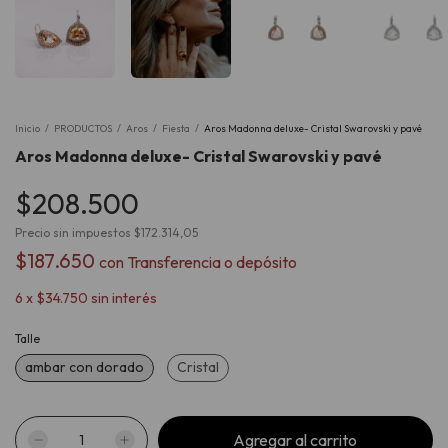
Inicio
/
PRODUCTOS
/
Aros
/
Fiesta
/
Aros Madonna deluxe- Cristal Swarovski y pavé
Aros Madonna deluxe- Cristal Swarovski y pavé
$208.500
Precio sin impuestos
$172.314,05
$187.650
con
Transferencia o depósito
6
x
$34.750
sin interés
Talle
ambar con dorado
Cristal