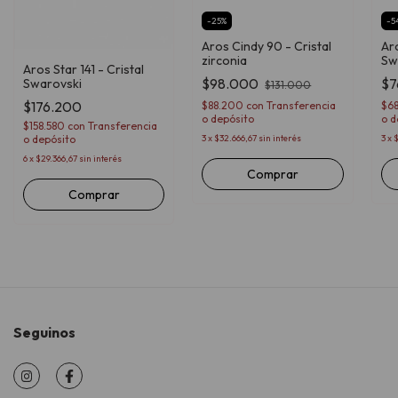
-
25
%
-
5
Aros Cindy 90 - Cristal
Aro
zirconia
Sw
Aros Star 141 - Cristal
$98.000
$7
Swarovski
$131.000
$176.200
$88.200
con
Transferencia
$6
o depósito
o d
$158.580
con
Transferencia
3
x
$32.666,67
sin interés
3
x
$
o depósito
6
x
$29.366,67
sin interés
Comprar
Seguinos