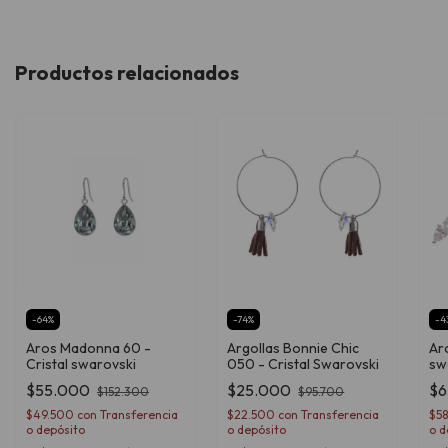
Productos relacionados
-
64
%
-
74
%
-
4
Aros Madonna 60 -
Argollas Bonnie Chic
Aro
Cristal swarovski
050 - Cristal Swarovski
sw
$55.000
$25.000
$6
$152.300
$95.700
$49.500
con
Transferencia
$22.500
con
Transferencia
$5
o depósito
o depósito
o d