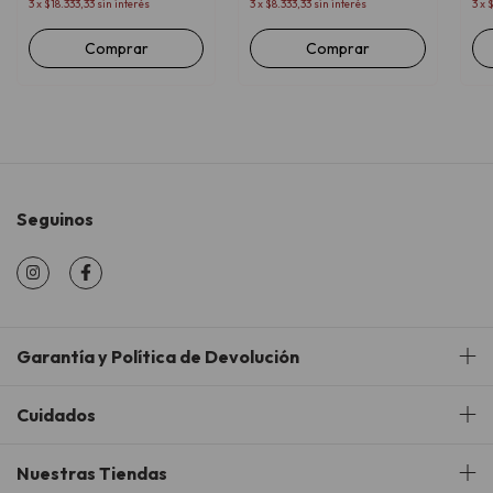
3
x
$18.333,33
sin interés
3
x
$8.333,33
sin interés
3
x
$
Comprar
Comprar
Seguinos
Garantía y Política de Devolución
Cuidados
Nuestras Tiendas