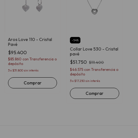
Aros Love 110 - Cristal
-
54
%
Pavé
Collar Love 530 - Cristal
$95.400
pavé
$85.860
con
Transferencia o
$51.750
$111.400
depósito
$46.575
con
Transferencia o
3
x
$31.800
sin interés
depósito
3
x
$17.250
sin interés
Comprar
Comprar