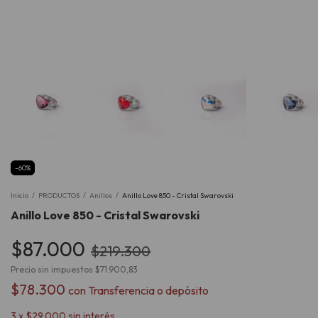
-
60
%
Inicio
/
PRODUCTOS
/
Anillos
/
Anillo Love 850 - Cristal Swarovski
Anillo Love 850 - Cristal Swarovski
$87.000
$219.300
Precio sin impuestos
$71.900,83
$78.300
con
Transferencia o depósito
3
x
$29.000
sin interés