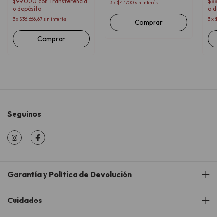
$99.000
con
Transferencia
$8
3
x
$47.700
sin interés
o depósito
o d
3
x
$36.666,67
sin interés
3
x
$
Comprar
Comprar
Seguinos
Garantía y Política de Devolución
Cuidados