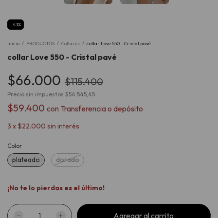
-
43
%
Inicio
/
PRODUCTOS
/
Collares
/
collar Love 550 - Cristal pavé
collar Love 550 - Cristal pavé
$66.000
$115.400
Precio sin impuestos
$54.545,45
$59.400
con
Transferencia o depósito
3
x
$22.000
sin interés
Color
plateado
dorado
¡No te lo pierdas es el último!