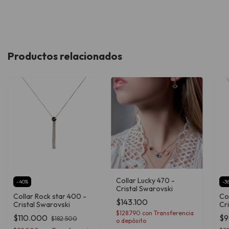
Productos relacionados
Collar Lucky 470 -
-
40
%
-
3
Cristal Swarovski
Collar Rock star 400 -
Col
$143.100
Cristal Swarovski
Cr
$128.790
con
Transferencia
$110.000
$9
$182.500
o depósito