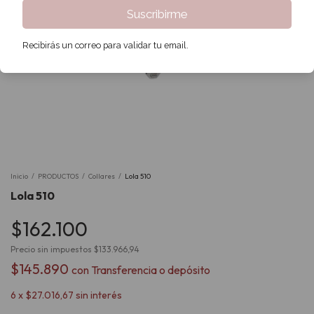
Suscribirme
Recibirás un correo para validar tu email.
Inicio
/
PRODUCTOS
/
Collares
/
Lola 510
Lola 510
$162.100
Precio sin impuestos
$133.966,94
$145.890
con
Transferencia o depósito
6
x
$27.016,67
sin interés