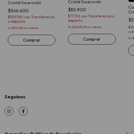
Cristal Swarovski
Cristal Swarovski
Col
$85.900
$566.400
Cr
$77.310
con
Transferencia o
$509.760
con
Transferencia
$5
depósito
o depósito
$4
3
x
$28.633,33
sin interés
6
x
$94.400
sin interés
o d
3
x
$
Comprar
Seguinos