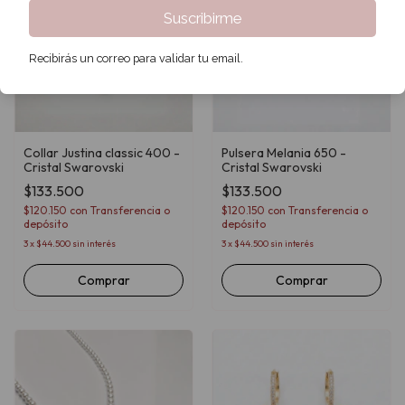
Suscribirme
Recibirás un correo para validar tu email.
Collar Justina classic 400 -
Pulsera Melania 650 -
Cristal Swarovski
Cristal Swarovski
$133.500
$133.500
$120.150
con
Transferencia o
$120.150
con
Transferencia o
depósito
depósito
3
x
$44.500
sin interés
3
x
$44.500
sin interés
Comprar
Comprar