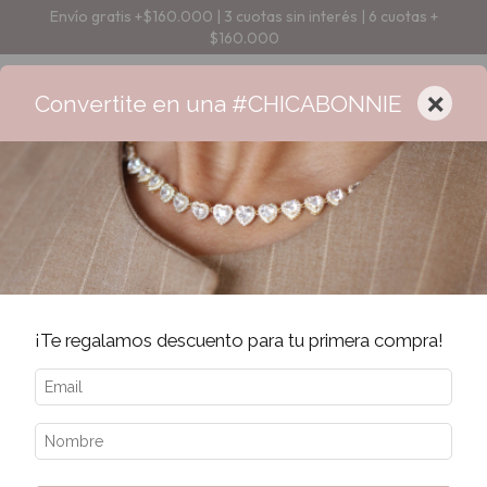
Envío gratis +$160.000 | 3 cuotas sin interés | 6 cuotas +
$160.000
×
Convertite en una #CHICABONNIE
Error - 404
La página que estás buscando no existe.
¡Te regalamos descuento para tu primera compra!
Quizás te interesen los siguientes productos.