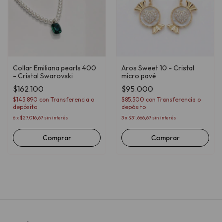
Collar Emiliana pearls 400
Aros Sweet 10 - Cristal
- Cristal Swarovski
micro pavé
$162.100
$95.000
$145.890
con
Transferencia o
$85.500
con
Transferencia o
depósito
depósito
6
x
$27.016,67
sin interés
3
x
$31.666,67
sin interés
Comprar
Comprar