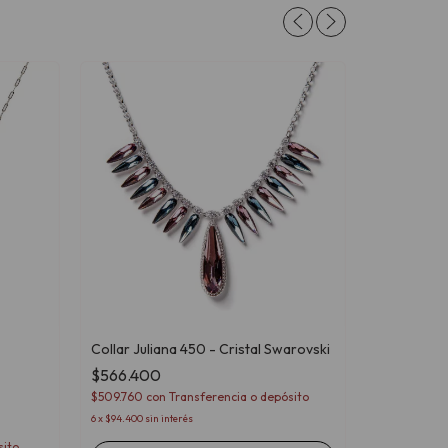
Collar Juliana 450 - Cristal Swarovski
$566.400
Collar Mad
Swarovski
$509.760
con
Transferencia o depósito
$157.400
6
x
$94.400
sin interés
$141.660
co
sito