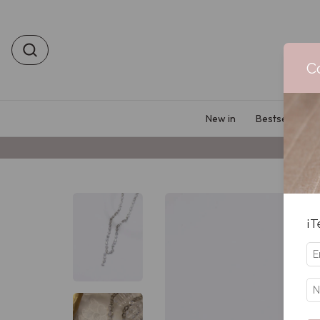
C
New in
Bestsellers
¡T