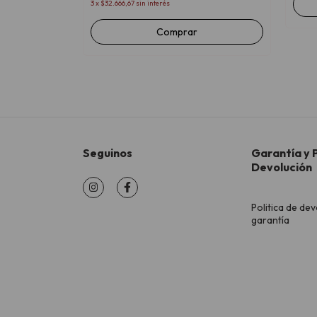
3
x
$32.666,67
sin interés
Comprar
Seguinos
Garantía y P
Devolución
Politica de dev
garantía