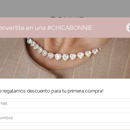
onvertite en una #CHICABONNIE
Ceramica
Collares
Aros
Pulseras
Anillos
Sale
Envío gratis +$160.000 | 3 cuotas sin interés | 6 cuotas + $160.000
Inic
e regalamos descuento para tu primera compra!
Co
$
Pre
$