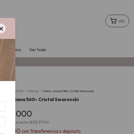
(
0
)
×
Accesorios
Ver todo
io
/
PRODUCTOS
/
Collares
/
Collar Juliana 560- Cristal Swarovski
llar Juliana 560- Cristal Swarovski
430.000
cio sin impuestos
$355.371,90
387.000
con
Transferencia o depósito