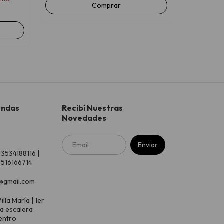
6
x
$26.233,33
s
endas
Recibí Nuestras
Novedades
93534188116 |
516166714
@gmail.com
illa María | 1er
 a escalera
entro