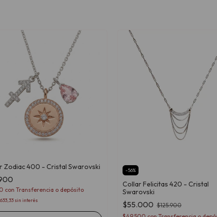
r Zodiac 400 - Cristal Swarovski
-
56
%
.900
Collar Felicitas 420 - Cristal
10
con
Transferencia o depósito
Swarovski
633,33
sin interés
$55.000
$125.900
$49.500
con
Transferencia o depó