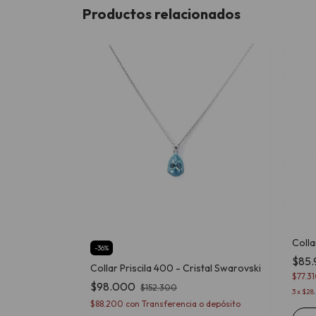
Productos relacionados
Colla
al Swarovski
-
36
%
$85
Collar Priscila 400 - Cristal Swarovski
$77.3
o depósito
$98.000
$152.300
3
x
$28.
$88.200
con
Transferencia o depósito