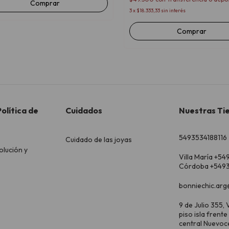
Comprar
3
x
$18.333,33
sin interés
olítica de
Cuidados
Nuestras Ti
5493534188116
Cuidado de las joyas
olución y
Villa María +54
Córdoba +5493
bonniechic.arg
9 de Julio 355, V
piso isla frente
central Nuevoc