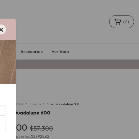
(
0
)
×
Sale
Accesorios
Ver todo
9
%
io
/
PRODUCTOS
/
Pulseras
/
Pulsera Guadalupe 600
lsera Guadalupe 600
35.000
$57.300
cio sin impuestos
$28.925,62