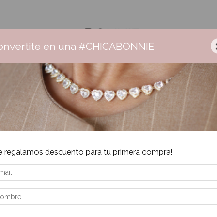
onvertite en una #CHICABONNIE
r Bonnie
Ceramica
Aros
Collares
Pulseras
Anillos
Envío gratis +$160.000 | 3 cuotas sin interés | 6 cuotas + $160.000
-
3
e regalamos descuento para tu primera compra!
Inic
Pu
$
Pre