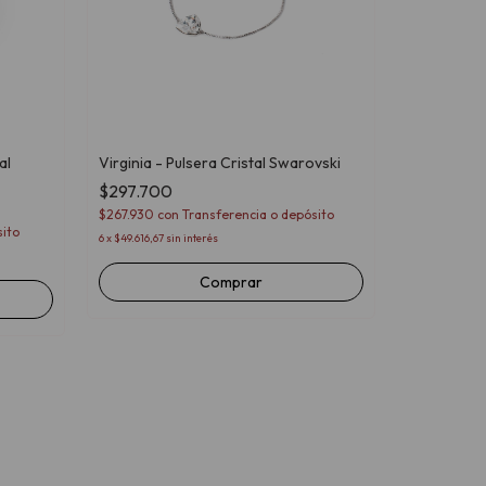
al
Virginia - Pulsera Cristal Swarovski
$297.700
Lucky 700 -
Swarovski
$267.930
con
Transferencia o depósito
ito
$133.500
6
x
$49.616,67
sin interés
$120.150
con
3
x
$44.500
sin