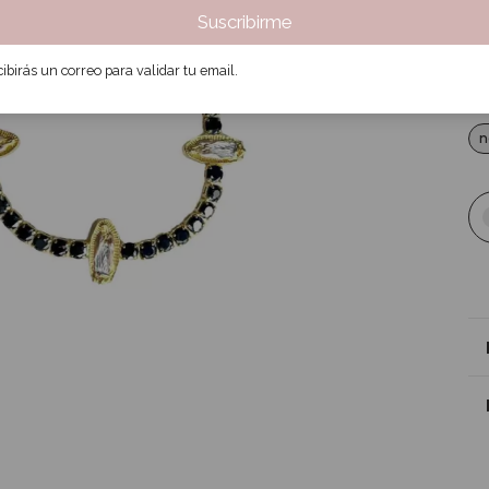
$
Suscribirme
3
ibirás un correo para validar tu email.
Col
n