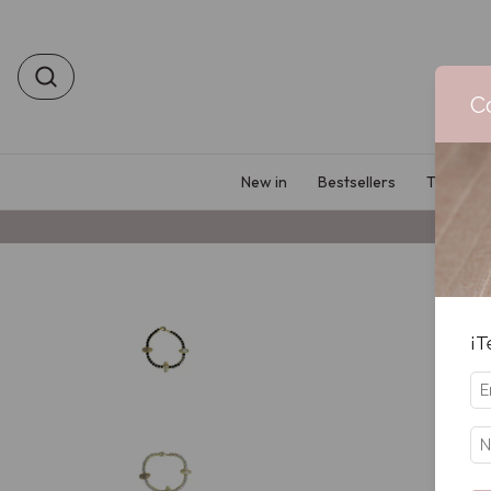
C
New in
Bestsellers
Tu prime
¡T