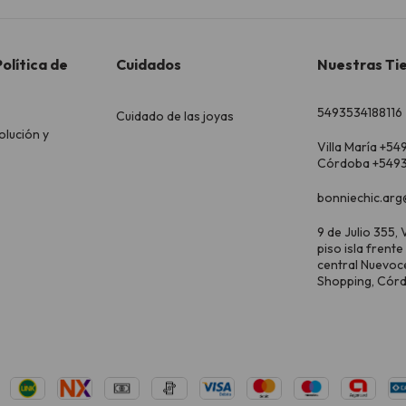
olítica de
Cuidados
Nuestras Ti
5493534188116
Cuidado de las joyas
olución y
Villa María +54
Córdoba +5493
bonniechic.arg
9 de Julio 355, V
piso isla frente
central Nuevoc
Shopping, Cór