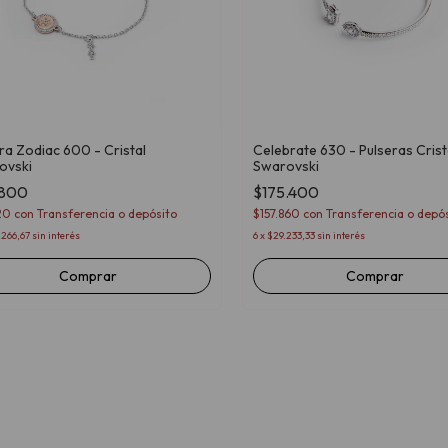
ra Zodiac 600 - Cristal
Celebrate 630 - Pulseras Crist
ovski
Swarovski
.800
$175.400
120
con
Transferencia o depósito
$157.860
con
Transferencia o depós
.266,67
sin interés
6
x
$29.233,33
sin interés
Comprar
Comprar