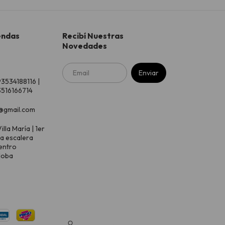
endas
Recibí Nuestras
Novedades
93534188116 |
516166714
@gmail.com
illa María | 1er
 a escalera
entro
doba