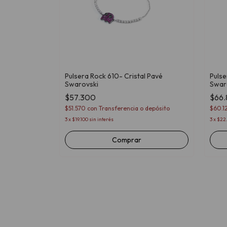
Pulsera Rock 610- Cristal Pavé
Pulse
Swarovski
Swar
al Swarovski
$57.300
$66
$51.570
con
Transferencia o depósito
$60.
3
x
$19.100
sin interés
3
x
$22
o depósito
Comprar