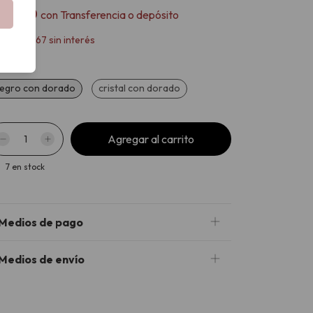
31.500
con
Transferencia o depósito
x
$11.666,67
sin interés
or
egro con dorado
cristal con dorado
7
en stock
Medios de pago
Medios de envío