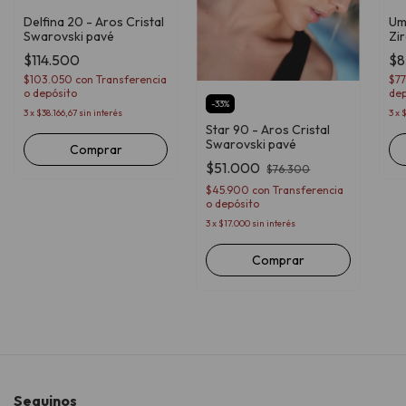
Delfina 20 - Aros Cristal
Um
Swarovski pavé
Zi
$114.500
$8
$103.050
con
Transferencia
$77
o depósito
dep
-
33
%
3
x
$38.166,67
sin interés
3
x
$
Star 90 - Aros Cristal
Swarovski pavé
Comprar
$51.000
$76.300
$45.900
con
Transferencia
o depósito
3
x
$17.000
sin interés
Comprar
Seguinos