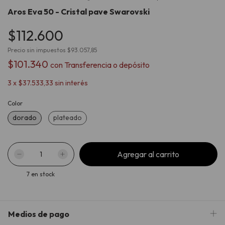
Aros Eva 50 - Cristal pave Swarovski
$112.600
Precio sin impuestos
$93.057,85
$101.340
con
Transferencia o depósito
3
x
$37.533,33
sin interés
Color
dorado
plateado
7
en stock
Medios de pago