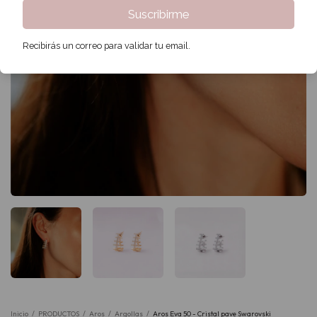
Suscribirme
Recibirás un correo para validar tu email.
Inicio
/
PRODUCTOS
/
Aros
/
Argollas
/
Aros Eva 50 - Cristal pave Swarovski