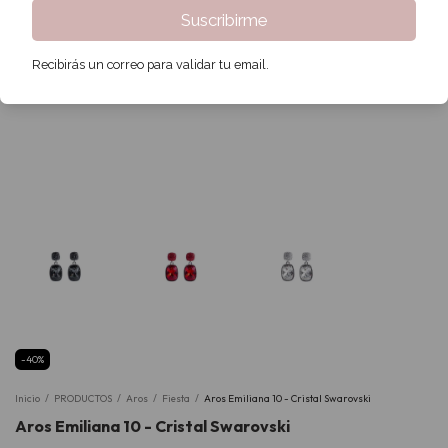
Suscribirme
Recibirás un correo para validar tu email.
-
40
%
Inicio
/
PRODUCTOS
/
Aros
/
Fiesta
/
Aros Emiliana 10 - Cristal Swarovski
Aros Emiliana 10 - Cristal Swarovski