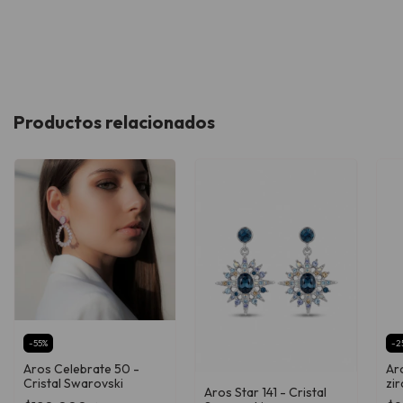
Productos relacionados
-
55
%
-
2
Aros Celebrate 50 -
Aro
Cristal Swarovski
zir
Aros Star 141 - Cristal