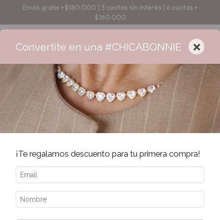
Envío gratis +$160.000 | 3 cuotas sin interés | 6 cuotas +
$160.000
×
Convertite en una #CHICABONNIE
Error - 404
La página que estás buscando no existe.
¡Te regalamos descuento para tu primera compra!
Quizás te interesen los siguientes productos.