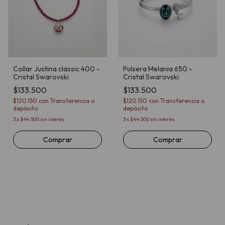
Collar Justina classic 400 -
Pulsera Melania 650 -
Cristal Swarovski
Cristal Swarovski
$133.500
$133.500
$120.150
con
Transferencia o
$120.150
con
Transferencia o
depósito
depósito
3
x
$44.500
sin interés
3
x
$44.500
sin interés
Comprar
Comprar