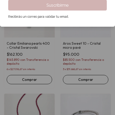
Suscribirme
Recibirás un correo para validar tu email.
Collar Emiliana pearls 400
Aros Sweet 10 - Cristal
- Cristal Swarovski
micro pavé
$162.100
$95.000
$145.890
con
Transferencia o
$85.500
con
Transferencia o
depósito
depósito
6
x
$27.016,67
sin interés
3
x
$31.666,67
sin interés
Comprar
Comprar