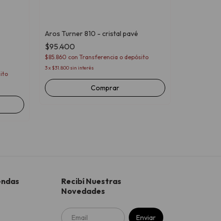
Aros Turner 810 - cristal pavé
$95.400
-
43
%
$85.860
con
Transferencia o depósito
Aros China 
3
x
$31.800
sin interés
ito
$65.000
Comprar
$58.500
con
3
x
$21.666,67
s
endas
Recibí Nuestras
Novedades