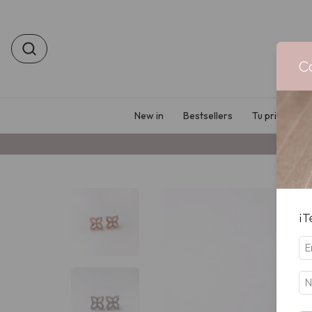
C
New in
Bestsellers
Tu primer Bo
¡T