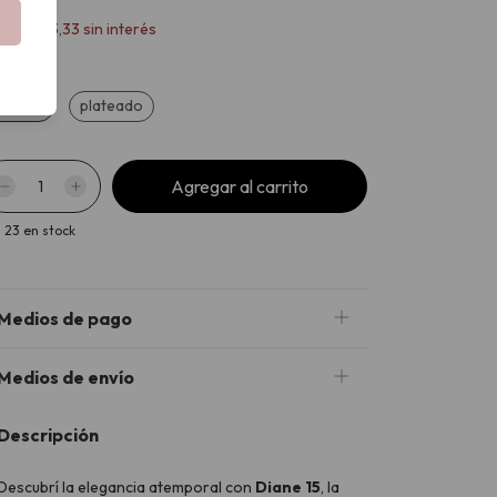
x
$37.833,33
sin interés
le
orado
plateado
23
en stock
Medios de pago
Medios de envío
Descripción
Descubrí la elegancia atemporal con
Diane 15
, la