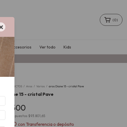
(
0
)
×
le
Accesorios
Ver todo
Kids
io
/
PRODUCTOS
/
Aros
/
Varios
/
aros Diane 15 - cristal Pave
os Diane 15 - cristal Pave
113.500
cio sin impuestos
$93.801,65
102.150
con
Transferencia o depósito