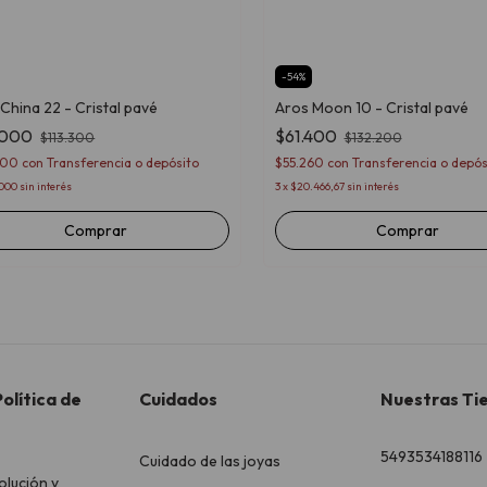
-
54
%
China 22 - Cristal pavé
Aros Moon 10 - Cristal pavé
.000
$61.400
$113.300
$132.200
500
con
Transferencia o depósito
$55.260
con
Transferencia o depós
.000
sin interés
3
x
$20.466,67
sin interés
Comprar
olítica de
Cuidados
Nuestras Ti
5493534188116
Cuidado de las joyas
olución y