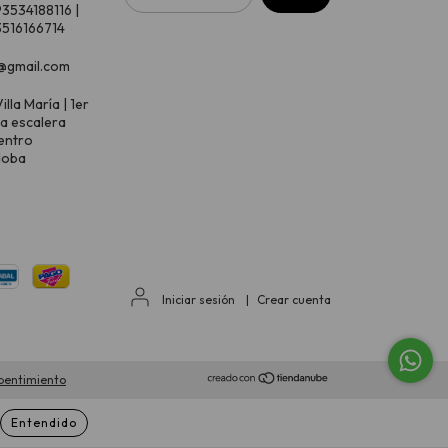
93534188116 |
516166714
@gmail.com
illa María | 1er
 a escalera
entro
doba
Iniciar sesión
|
Crear cuenta
pentimiento
Entendido