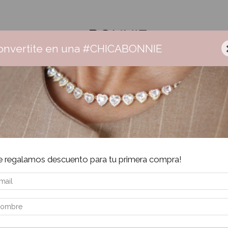
onvertite en una #CHICABONNIE
nnie
Ceramica
Aros
Collares
Pulseras
Anillos
Sa
Envío gratis +$160.000 | 3 cuotas sin interés | 6 cuotas + $160.000
Inic
e regalamos descuento para tu primera compra!
ar
$
Pre
$