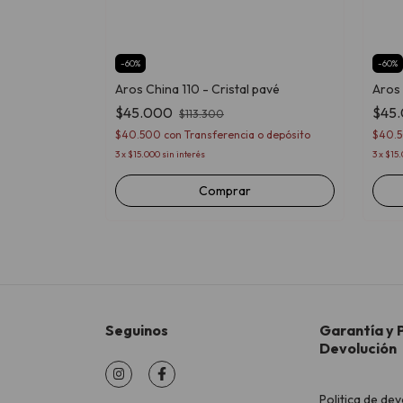
 Swarovski
-
60
%
-
60
%
Aros China 110 - Cristal pavé
Aros 
o depósito
$45.000
$45
$113.300
$40.500
con
Transferencia o depósito
$40.
3
x
$15.000
sin interés
3
x
$15
Seguinos
Garantía y P
Devolución
Politica de dev