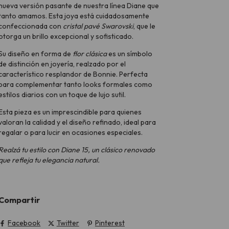
nueva versión pasante de nuestra línea Diane que
tanto amamos. Esta joya está cuidadosamente
confeccionada con
cristal pavé Swarovski
, que le
otorga un brillo excepcional y sofisticado.
Su diseño en forma de
flor clásica
es un símbolo
de distinción en joyería, realzado por el
característico resplandor de Bonnie. Perfecta
para complementar tanto looks formales como
estilos diarios con un toque de lujo sutil.
Esta pieza es un imprescindible para quienes
valoran la calidad y el diseño refinado, ideal para
regalar o para lucir en ocasiones especiales.
Realzá tu estilo con Diane 15, un clásico renovado
que refleja tu elegancia natural.
Compartir
Facebook
Twitter
Pinterest